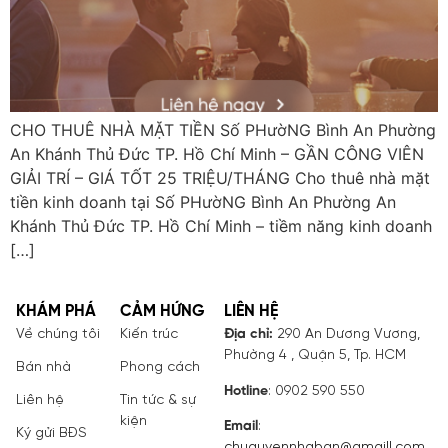
CHO THUÊ NHÀ MẶT TIỀN Số PHườNG Bình An Phường
An Khánh Thủ Đức TP. Hồ Chí Minh – GẦN CÔNG VIÊN
GIẢI TRÍ – GIÁ TỐT 25 TRIỆU/THÁNG Cho thuê nhà mặt
tiền kinh doanh tại Số PHườNG Bình An Phường An
Khánh Thủ Đức TP. Hồ Chí Minh – tiềm năng kinh doanh
[…]
KHÁM PHÁ
CẢM HỨNG
LIÊN HỆ
Về chúng tôi
Kiến trúc
Địa chỉ:
290 An Dương Vương,
Phường 4 , Quận 5, Tp. HCM
Bán nhà
Phong cách
Hotline
: 0902 590 550
Liên hệ
Tin tức & sự
kiện
Email
:
Ký gửi BĐS
chuquyennhaban@gmaill.com