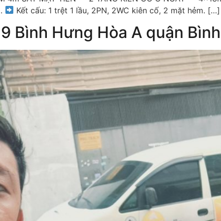
i.
Kết cấu: 1 trệt 1 lầu, 2PN, 2WC kiên cố, 2 mặt hẻm. […]
-9 Bình Hưng Hòa A quận Bình