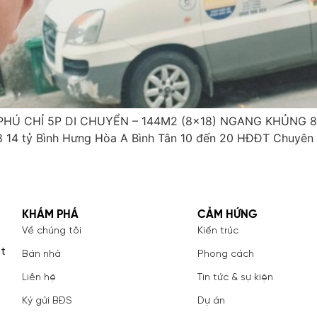
PHÚ CHỈ 5P DI CHUYỂN – 144M2 (8×18) NGANG KHỦNG 8M
18 14 tỷ Bình Hưng Hòa A Bình Tân 10 đến 20 HĐĐT Chuyên 
KHÁM PHÁ
CẢM HỨNG
Về chúng tôi
Kiến trúc
ốt
Bán nhà
Phong cách
Liên hệ
Tin tức & sự kiện
Ký gửi BĐS
Dự án