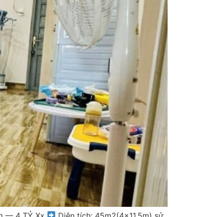
m — 4 TỶ Xx
Diện tích: 45m2(4×11.5m) sử