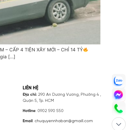
 – CẤP 4 TIỆN XÂY MỚI – CHỈ 14 TỶ
gia […]
LIÊN HỆ
Địa chỉ:
290 An Dương Vương, Phường 4 ,
Quận 5, Tp. HCM
Hotline
: 0902 590 550
Email
:
chuquyennhaban@gmaill.com