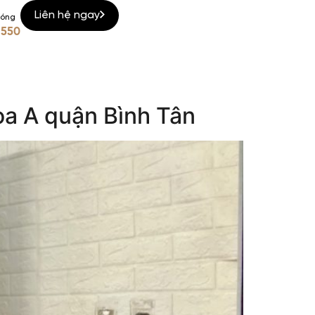
Liên hệ ngay
nóng
 550
òa A quận Bình Tân