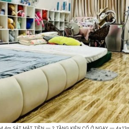
M 4m SÁT MẶT TIỀN — 2 TẦNG KIÊN CỐ Ở NGAY — 4x13