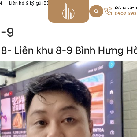
i
Liên hệ & ký gửi BĐS
Đường dây 
0902 590
8-9
 8- Liên khu 8-9 Bình Hưng H