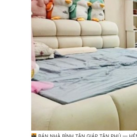
BÁN NHÀ BÌNH TÂN GIÁP TÂN PHÚ — HẺ