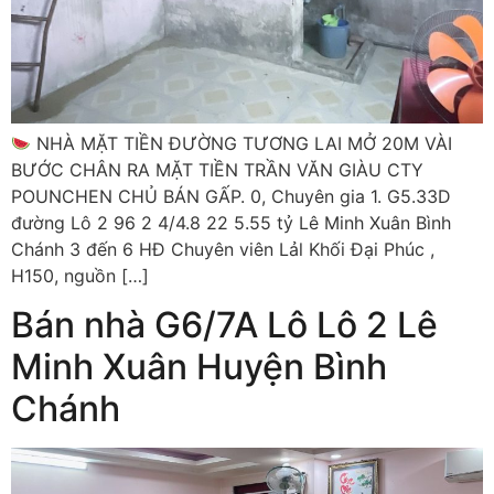
NHÀ MẶT TIỀN ĐƯỜNG TƯƠNG LAI MỞ 20M VÀI
BƯỚC CHÂN RA MẶT TIỀN TRẦN VĂN GIÀU CTY
POUNCHEN CHỦ BÁN GẤP. 0, Chuyên gia 1. G5.33D
đường Lô 2 96 2 4/4.8 22 5.55 tỷ Lê Minh Xuân Bình
Chánh 3 đến 6 HĐ Chuyên viên Lảl Khối Đại Phúc ,
H150, nguồn […]
Bán nhà G6/7A Lô Lô 2 Lê
Minh Xuân Huyện Bình
Chánh