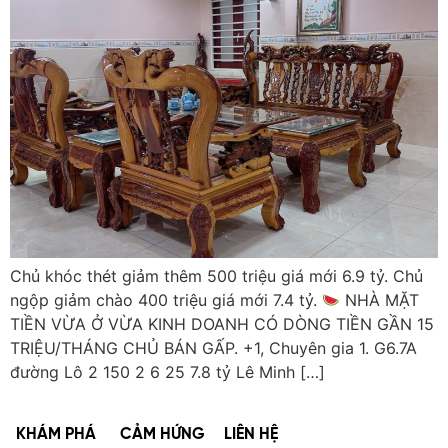
Chủ khóc thét giảm thêm 500 triệu giá mới 6.9 tỷ. Chủ
ngộp giảm chào 400 triệu giá mới 7.4 tỷ.
NHÀ MẶT
TIỀN VỪA Ở VỪA KINH DOANH CÓ DÒNG TIỀN GẦN 15
TRIỆU/THÁNG CHỦ BÁN GẤP. +1, Chuyên gia 1. G6.7A
đường Lô 2 150 2 6 25 7.8 tỷ Lê Minh […]
KHÁM PHÁ
CẢM HỨNG
LIÊN HỆ