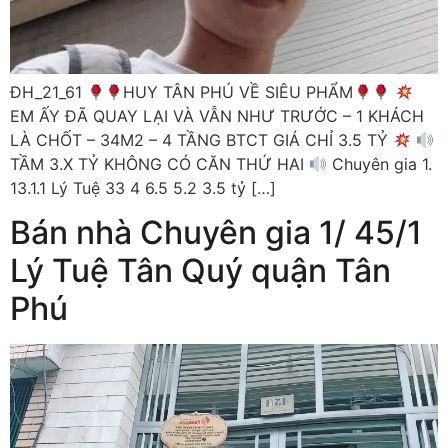
ĐH_21_61
HUY TÂN PHÚ VỀ SIÊU PHẨM
EM ẤY ĐÃ QUAY LẠI VÀ VẪN NHƯ TRƯỚC – 1 KHÁCH
LÀ CHỐT – 34M2 – 4 TẦNG BTCT GIÁ CHỈ 3.5 TỶ
TẦM 3.X TỶ KHÔNG CÓ CĂN THỨ HAI
Chuyên gia 1.
13.1.1 Lý Tuệ 33 4 6.5 5.2 3.5 tỷ […]
Bán nhà Chuyên gia 1/ 45/1
Lý Tuệ Tân Quý quận Tân
Phú