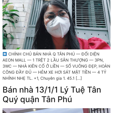
CHÍNH CHỦ BÁN NHÀ Q TÂN PHÚ — ĐỐI DIỆN
AEON MALL — 1 TRỆT 2 LẦU SÂN THƯỢNG — 3PN,
3WC — NHÀ KIÊN CỐ Ở LIỀN — SỔ VUÔNG ĐẸP, HOÀN
CÔNG ĐẦY ĐỦ — HẺM XE HƠI SÁT MẶT TIỀN — 4 TỶ
NHỈNH NHẸ TL. +1, Chuyên gia 1. 45.1 […]
Bán nhà 13/1/1 Lý Tuệ Tân
Quý quận Tân Phú