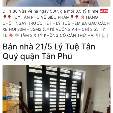
ĐH4_88 Vừa về hạ ngay 50tr, giá mới 3.5 tỷ tl nhẹ.
HUY TÂN PHÚ VỀ SIÊU PHẨM
HÀNG
CHỐT NGAY TRƯỚC TẾT – LÝ TUỆ HẺM BA GÁC CÁCH
XE HƠI 30M – 55M2 (5×11) VUÔNG A4 – CHỈ 3.55 TỶ
TL
TẦM 3.X TỶ KHÔNG CÓ CĂN THỨ HAI
[…]
Bán nhà 21/5 Lý Tuệ Tân
Quý quận Tân Phú