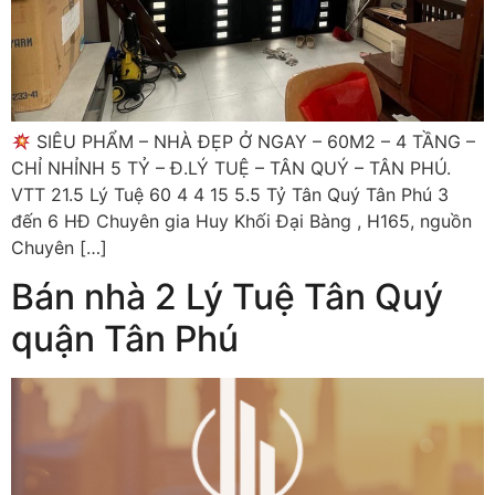
SIÊU PHẨM – NHÀ ĐẸP Ở NGAY – 60M2 – 4 TẦNG –
CHỈ NHỈNH 5 TỶ – Đ.LÝ TUỆ – TÂN QUÝ – TÂN PHÚ.
VTT 21.5 Lý Tuệ 60 4 4 15 5.5 Tỷ Tân Quý Tân Phú 3
đến 6 HĐ Chuyên gia Huy Khối Đại Bàng , H165, nguồn
Chuyên […]
Bán nhà 2 Lý Tuệ Tân Quý
quận Tân Phú