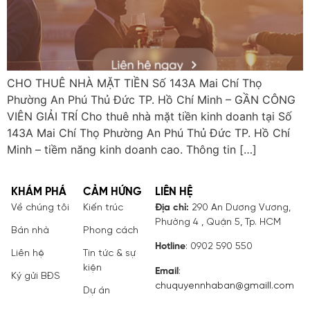
CHO THUÊ NHÀ MẶT TIỀN Số 143A Mai Chí Thọ
Phường An Phú Thủ Đức TP. Hồ Chí Minh – GẦN CÔNG
VIÊN GIẢI TRÍ Cho thuê nhà mặt tiền kinh doanh tại Số
143A Mai Chí Thọ Phường An Phú Thủ Đức TP. Hồ Chí
Minh – tiềm năng kinh doanh cao. Thông tin […]
KHÁM PHÁ
CẢM HỨNG
LIÊN HỆ
Về chúng tôi
Kiến trúc
Địa chỉ:
290 An Dương Vương,
Phường 4 , Quận 5, Tp. HCM
Bán nhà
Phong cách
Hotline
: 0902 590 550
Liên hệ
Tin tức & sự
kiện
Email
:
Ký gửi BĐS
chuquyennhaban@gmaill.com
Dự án