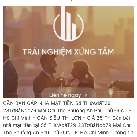
CẦN BÁN GẤP NHÀ MẶT TIỀN Số THửAđấT29-
23TờBảNđồ79 Mai Chí Thọ Phường An Phú Thủ Đức TP.
Hồ Chí Minh – GẦN SIÊU THỊ LỚN – GIÁ 25 TỶ Cần bán
nhà mặt tiền tại Số THửAđấT29-23TờBảNđồ79 Mai Chí
Thọ Phường An Phú Thủ Đức TP. Hồ Chí Minh. Thông tin