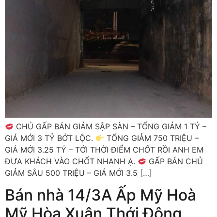
CHỦ GẤP BÁN GIẢM SẬP SÀN – TỔNG GIẢM 1 TỶ –
GIÁ MỚI 3 TỶ BỚT LỘC.
TỔNG GIẢM 750 TRIỆU –
GIÁ MỚI 3.25 TỶ – TỚI THỜI ĐIỂM CHỐT RỒI ANH EM
ĐƯA KHÁCH VÀO CHỐT NHANH Ạ.
GẤP BÁN CHỦ
GIẢM SÂU 500 TRIỆU – GIÁ MỚI 3.5 […]
Bán nhà 14/3A Ấp Mỹ Hoà
Mỹ Hòa Xuân Thới Đông