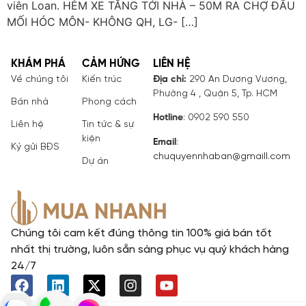
viên Loan. HẺM XE TĂNG TỚI NHÀ – 50M RA CHỢ ĐẦU
MỐI HÓC MÔN- KHÔNG QH, LG- […]
KHÁM PHÁ
CẢM HỨNG
LIÊN HỆ
Về chúng tôi
Kiến trúc
Địa chỉ:
290 An Dương Vương,
Phường 4 , Quận 5, Tp. HCM
Bán nhà
Phong cách
Hotline
: 0902 590 550
Liên hệ
Tin tức & sự
kiện
Email
:
Ký gửi BĐS
chuquyennhaban@gmaill.com
Dự án
Chúng tôi cam kết đúng thông tin 100% giá bán tốt
nhất thị trường, luôn sẵn sàng phục vụ quý khách hàng
24/7