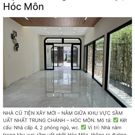
Hóc Môn
NHÀ CŨ TIỆN XÂY MỚI – NẰM GIỮA KHU VỰC SẦM
UẤT NHẤT TRUNG CHÁNH – HÓC MÔN. Mô tả:
Kết
cấu: Nhà cấp 4, 2 phòng ngủ, wc.
Vị trí: Nhà nằm
trong khu vực sầm uất nhất Hóc Môn, thông ra đường