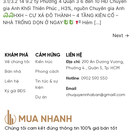
3.1/3.2 14 9.2 tỷ Phường 4 Quận 3 6 đến 10 HĐ Chuyên
gia Anh Khối Thiên Phúc , H3%, nguồn Chuyên gia Anh
HXH – CƯ XÁ ĐÔ THÀNH – 4 TẦNG KIÊN CỐ –
NHÀ TRỐNG DỌN Ở NGAY
Hẻm […]
Next
→
KHÁM PHÁ
CẢM HỨNG
LIÊN HỆ
Về chúng tôi
Kiến trúc
Địa chỉ:
290 An Dương Vương,
Phường 4 , Quận 5, Tp. HCM
Bán nhà
Phong cách
Hotline
: 0902 590 550
Liên hệ
Tin tức & sự
kiện
Email
:
Ký gửi BĐS
chuquyennhaban@gmaill.com
Dự án
Chúng tôi cam kết đúng thông tin 100% giá bán tốt