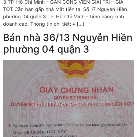
3 TP. Hồ Chí Minh – GẦN CÔNG VIÊN GIẢI TRÍ – GIÁ
TỐT Cần bán gấp nhà Mặt tiền tại Số 17 Nguyễn Hiền
phường 04 quận 3 TP. Hồ Chí Minh – tiềm năng kinh
doanh cao. Thông tin chi tiết: • […]
Bán nhà 36/13 Nguyễn Hiền
phường 04 quận 3