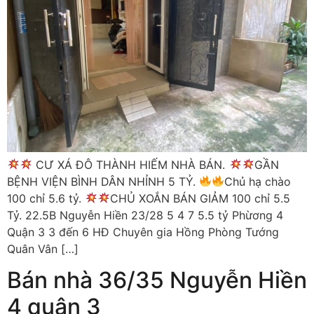
CƯ XÁ ĐÔ THÀNH HIẾM NHÀ BÁN.
GẦN
BỆNH VIỆN BÌNH DÂN NHỈNH 5 TỶ.
Chủ hạ chào
100 chỉ 5.6 tỷ.
CHỦ XOẮN BÁN GIẢM 100 chỉ 5.5
Tỷ. 22.5B Nguyễn Hiền 23/28 5 4 7 5.5 tỷ Phừơng 4
Quận 3 3 đến 6 HĐ Chuyên gia Hồng Phòng Tướng
Quân Vân […]
Bán nhà 36/35 Nguyễn Hiền
4 quận 3