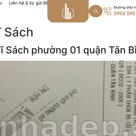
i
Liên hệ & ký gửi BĐS
Đường dây 
0902 590
ĩ Sách
ĩ Sách phường 01 quận Tân B