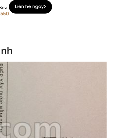
Liên hệ ngay
nóng
 550
ình