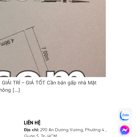
GIẢI TRÍ – GIÁ TỐT Cần bán gấp nhà Mặt
Thông […]
LIÊN HỆ
Địa chỉ:
290 An Dương Vương, Phường 4 ,
Quận 5, Tp. HCM