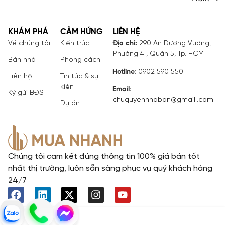
KHÁM PHÁ
CẢM HỨNG
LIÊN HỆ
Về chúng tôi
Kiến trúc
Địa chỉ:
290 An Dương Vương,
Phường 4 , Quận 5, Tp. HCM
Bán nhà
Phong cách
Hotline
: 0902 590 550
Liên hệ
Tin tức & sự
kiện
Email
:
Ký gửi BĐS
chuquyennhaban@gmaill.com
Dự án
Chúng tôi cam kết đúng thông tin 100% giá bán tốt
nhất thị trường, luôn sẵn sàng phục vụ quý khách hàng
24/7