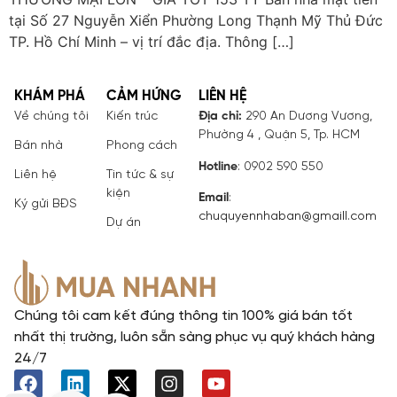
tại Số 27 Nguyễn Xiển Phường Long Thạnh Mỹ Thủ Đức
TP. Hồ Chí Minh – vị trí đắc địa. Thông […]
KHÁM PHÁ
CẢM HỨNG
LIÊN HỆ
Về chúng tôi
Kiến trúc
Địa chỉ:
290 An Dương Vương,
Phường 4 , Quận 5, Tp. HCM
Bán nhà
Phong cách
Hotline
: 0902 590 550
Liên hệ
Tin tức & sự
kiện
Email
:
Ký gửi BĐS
chuquyennhaban@gmaill.com
Dự án
Chúng tôi cam kết đúng thông tin 100% giá bán tốt
nhất thị trường, luôn sẵn sàng phục vụ quý khách hàng
24/7