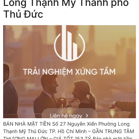
Long Thạnh Mỹ Thành phố
Thủ Đức
BÁN NHÀ MẶT TIỀN Số 27 Nguyễn Xiển Phường Long
Thạnh Mỹ Thủ Đức TP. Hồ Chí Minh – GẦN TRUNG TÂM
THƯƠNG MẠI LỚN – GIÁ TỐT 153 TỶ Bán nhà mặt tiền