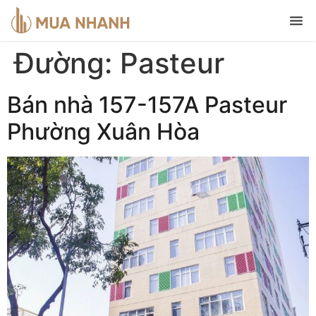
Đường:
Pasteur
Bán nhà 157-157A Pasteur
Phường Xuân Hòa