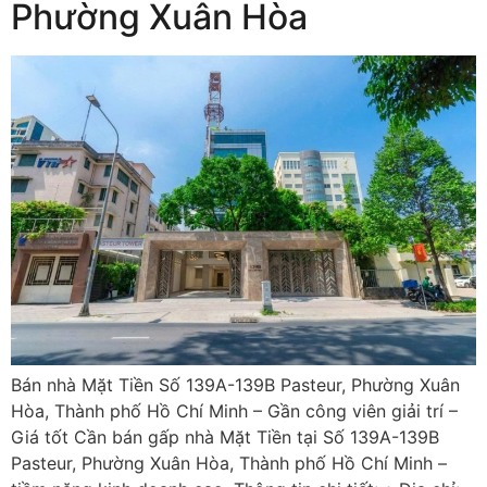
Phường Xuân Hòa
Bán nhà Mặt Tiền Số 139A-139B Pasteur, Phường Xuân
Hòa, Thành phố Hồ Chí Minh – Gần công viên giải trí –
Giá tốt Cần bán gấp nhà Mặt Tiền tại Số 139A-139B
Pasteur, Phường Xuân Hòa, Thành phố Hồ Chí Minh –