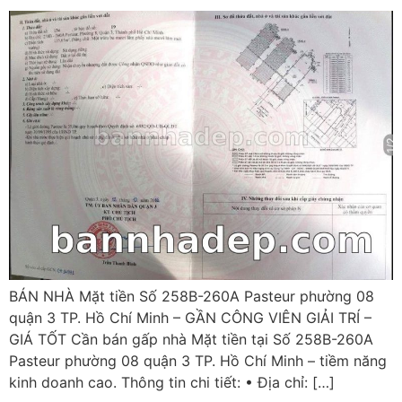
BÁN NHÀ Mặt tiền Số 258B-260A Pasteur phường 08
quận 3 TP. Hồ Chí Minh – GẦN CÔNG VIÊN GIẢI TRÍ –
GIÁ TỐT Cần bán gấp nhà Mặt tiền tại Số 258B-260A
Pasteur phường 08 quận 3 TP. Hồ Chí Minh – tiềm năng
kinh doanh cao. Thông tin chi tiết: • Địa chỉ: […]