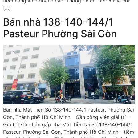
tiềm năng kinh doanh cao. Thông tin chi tiết: • Địa chỉ:
[…]
Bán nhà 138-140-144/1
Pasteur Phường Sài Gòn
Bán nhà Mặt Tiền Số 138-140-144/1 Pasteur, Phường Sài
Gòn, Thành phố Hồ Chí Minh – Gần công viên giải trí –
Giá tốt Cần bán gấp nhà Mặt Tiền tại Số 138-140-144/1
Pasteur, Phường Sài Gòn, Thành phố Hồ Chí Minh – tiềm