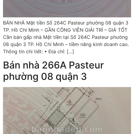
BÁN NHÀ Mặt tiền Số 264C Pasteur phường 08 quận 3
TP. Hồ Chí Minh – GẦN CÔNG VIÊN GIẢI TRÍ – GIÁ TỐT
Cần bán gấp nhà Mặt tiền tại Số 264C Pasteur phường
08 quận 3 TP. Hồ Chí Minh – tiềm năng kinh doanh cao.
Thông tin chi tiết: • Địa chỉ: […]
Bán nhà 266A Pasteur
phường 08 quận 3