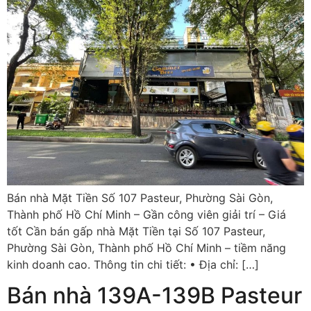
Bán nhà Mặt Tiền Số 107 Pasteur, Phường Sài Gòn,
Thành phố Hồ Chí Minh – Gần công viên giải trí – Giá
tốt Cần bán gấp nhà Mặt Tiền tại Số 107 Pasteur,
Phường Sài Gòn, Thành phố Hồ Chí Minh – tiềm năng
kinh doanh cao. Thông tin chi tiết: • Địa chỉ: […]
Bán nhà 139A-139B Pasteur