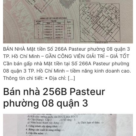
BÁN NHÀ Mặt tiền Số 266A Pasteur phường 08 quận 3
TP. Hồ Chí Minh – GẦN CÔNG VIÊN GIẢI TRÍ – GIÁ TỐT
Cần bán gấp nhà Mặt tiền tại Số 266A Pasteur phường
08 quận 3 TP. Hồ Chí Minh – tiềm năng kinh doanh cao.
Thông tin chi tiết: • Địa chỉ: […]
Bán nhà 256B Pasteur
phường 08 quận 3