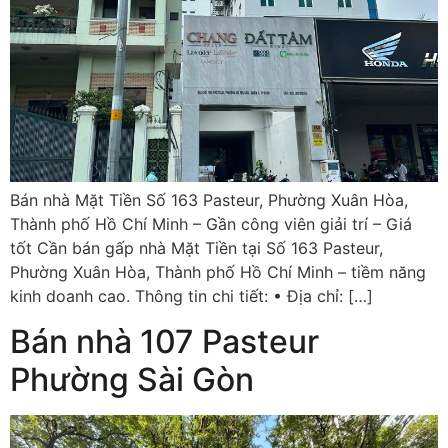
Bán nhà Mặt Tiền Số 163 Pasteur, Phường Xuân Hòa,
Thành phố Hồ Chí Minh – Gần công viên giải trí – Giá
tốt Cần bán gấp nhà Mặt Tiền tại Số 163 Pasteur,
Phường Xuân Hòa, Thành phố Hồ Chí Minh – tiềm năng
kinh doanh cao. Thông tin chi tiết: • Địa chỉ: […]
Bán nhà 107 Pasteur
Phường Sài Gòn