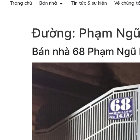
Trang chủ
Bán nhà
Tin tức & sự kiện
Về chúng tô
Đường:
Phạm Ngũ
Bán nhà 68 Phạm Ngũ 