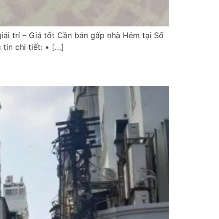
i trí – Giá tốt Cần bán gấp nhà Hẻm tại Số
n chi tiết: • […]