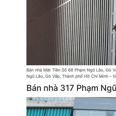
Bán nhà Mặt Tiền Số 68 Phạm Ngũ Lão, Gò Vấp
Ngũ Lão, Gò Vấp, Thành phố Hồ Chí Minh – tiề
Bán nhà 317 Phạm Ng