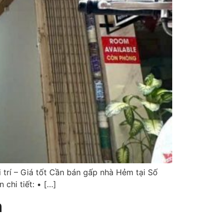
trí – Giá tốt Cần bán gấp nhà Hẻm tại Số
chi tiết: • […]
h