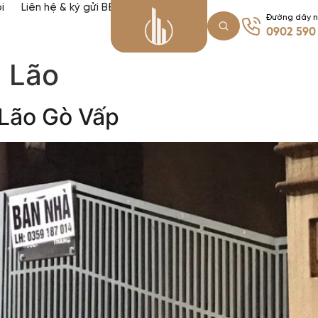
i
Liên hệ & ký gửi BĐS
Đường dây 
0902 590
 Lão
Lão Gò Vấp