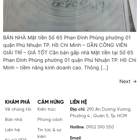
BÁN NHÀ Mặt tiền Số 65 Phan Đình Phùng phường 01
quận Phú Nhuận TP. Hồ Chí Minh – GẦN CÔNG VIÊN
GIẢI TRÍ – GIÁ TỐT Cần bán gấp nhà Mặt tiền tại Số 65
Phan Đình Phùng phường 01 quận Phú Nhuận TP. Hồ Chí
Minh – tiềm năng kinh doanh cao. Thông […]
Next
→
KHÁM PHÁ
CẢM HỨNG
LIÊN HỆ
Về chúng tôi
Kiến trúc
Địa chỉ:
290 An Dương Vương,
Phường 4 , Quận 5, Tp. HCM
Bán nhà
Phong cách
Hotline
: 0902 590 550
Liên hệ
Tin tức & sự
kiện
Email
: