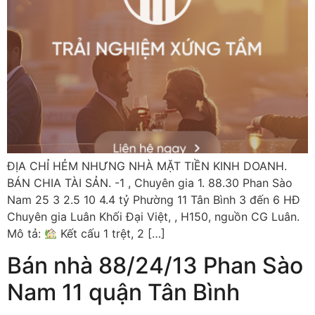
ĐỊA CHỈ HẺM NHƯNG NHÀ MẶT TIỀN KINH DOANH.
BÁN CHIA TÀI SẢN. -1 , Chuyên gia 1. 88.30 Phan Sào
Nam 25 3 2.5 10 4.4 tỷ Phường 11 Tân Bình 3 đến 6 HĐ
Chuyên gia Luân Khối Đại Việt, , H150, nguồn CG Luân.
Mô tả:
Kết cấu 1 trệt, 2 […]
Bán nhà 88/24/13 Phan Sào
Nam 11 quận Tân Bình