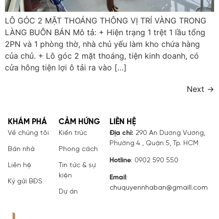
LÔ GÓC 2 MẶT THOÁNG THÔNG VỊ TRÍ VÀNG TRONG
LÀNG BUÔN BÁN Mô tả: + Hiện trạng 1 trệt 1 lầu tổng
2PN và 1 phòng thờ, nhà chủ yếu làm kho chứa hàng
của chủ. + Lô góc 2 mặt thoáng, tiện kinh doanh, có
cửa hông tiện lợi ô tải ra vào […]
Next
→
KHÁM PHÁ
CẢM HỨNG
LIÊN HỆ
Về chúng tôi
Kiến trúc
Địa chỉ:
290 An Dương Vương,
Phường 4 , Quận 5, Tp. HCM
Bán nhà
Phong cách
Hotline
: 0902 590 550
Liên hệ
Tin tức & sự
kiện
Email
:
Ký gửi BĐS
chuquyennhaban@gmaill.com
Dự án