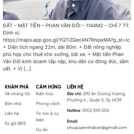
ĐẤT – MẶT TIỀN – PHAN VĂN ĐỐI – 1144M2 – CHỈ 7 TỶ.
Định vị:
https://maps.app.goo.gl/YQTiZQecAN7RnqwMA?g_st=ic
+ Diện tích ngang 22m, dài 80m. + Đất nông nghiệp
phù hợp cho thuê kho xưởng, bãi xe. + Mặt tiền Phan
Văn Đối kinh doanh tấp nập, khu dân cư đông đúc, sầm
uất. + Vị […]
KHÁM PHÁ
CẢM HỨNG
LIÊN HỆ
Về chúng tôi
Kiến trúc
Địa chỉ:
290 An Dương Vương,
Phường 4 , Quận 5, Tp. HCM
Bán nhà
Phong cách
Hotline
: 0902 590 550
Liên hệ
Tin tức & sự
kiện
Email
:
Ký gửi BĐS
chuquyennhaban@gmaill.com
Dự án