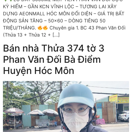
KỲ HIẾM – GẦN KCN VĨNH LỘC – TƯƠNG LAI XÂY
DỰNG AEONMALL HÓC MÔN ĐỐI DIỆN – GIÁ TRỊ BẤT
ĐỘNG SẢN TĂNG – 50×60 – DÒNG TIÊNG 50
TRIỆU/THÁNG.
Chuyên gia 1. BC 43 Phan Văn Đối
(Thửa 13 + Thửa 12 + […]
Bán nhà Thửa 374 tờ 3
Phan Văn Đối Bà Điểm
Huyện Hóc Môn