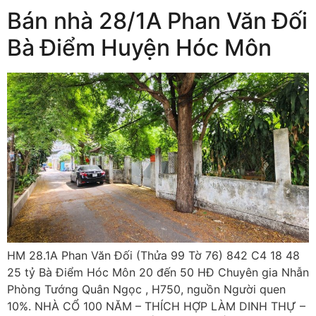
Bán nhà 28/1A Phan Văn Đối
Bà Điểm Huyện Hóc Môn
HM 28.1A Phan Văn Đối (Thửa 99 Tờ 76) 842 C4 18 48
25 tỷ Bà Điểm Hóc Môn 20 đến 50 HĐ Chuyên gia Nhẫn
Phòng Tướng Quân Ngọc , H750, nguồn Người quen
10%. NHÀ CỔ 100 NĂM – THÍCH HỢP LÀM DINH THỰ –