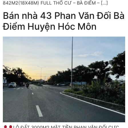
842M2(18X48M) FULL THỔ CƯ – BÀ ĐIỂM – […]
Bán nhà 43 Phan Văn Đối Bà
Điểm Huyện Hóc Môn
LÔ ĐẤT 3000M2 MẶT TIỀN PHAN VĂN ĐỐI CỰC