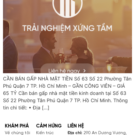
CẦN BÁN GẤP NHÀ MẶT TIỀN Số 63 Số 22 Phường Tân
Phú Quận 7 TP. Hồ Chí Minh – GẦN CÔNG VIÊN – GIÁ
65 TỶ Cần bán gấp nhà mặt tiền kinh doanh tại Số 63
Số 22 Phường Tân Phú Quận 7 TP. Hồ Chí Minh. Thông
tin chi tiết: • Địa […]
KHÁM PHÁ
CẢM HỨNG
LIÊN HỆ
Về chúng tôi
Kiến trúc
Địa chỉ:
290 An Dương Vương,