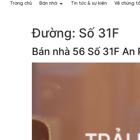
Trang chủ
Bán nhà
Tin tức & sự kiện
Về chúng tô
Đường:
Số 31F
Bán nhà 56 Số 31F An