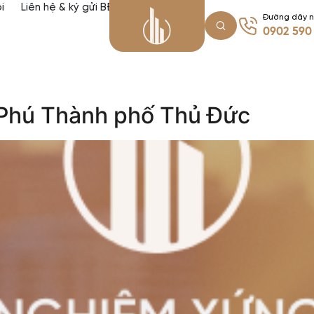
i
Liên hệ & ký gửi BĐS
Đường dây 
0902 590
 Phú Thành phố Thủ Đức