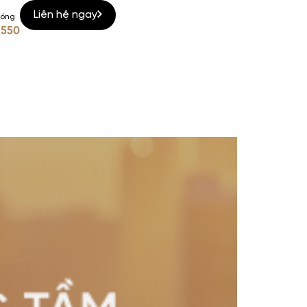
Liên hệ ngay
nóng
 550