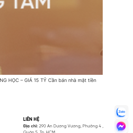
G HỌC – GIÁ 15 TỶ Cần bán nhà mặt tiền
LIÊN HỆ
Địa chỉ:
290 An Dương Vương, Phường 4 ,
Quận 5, Tp. HCM