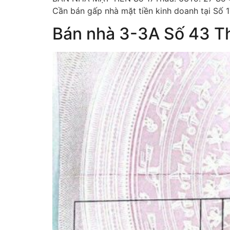
Cần bán gấp nhà mặt tiền kinh doanh tại Số 
Bán nhà 3-3A Số 43 T