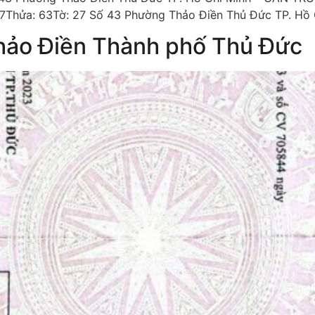
17Thửa: 63Tờ: 27 Số 43 Phường Thảo Điền Thủ Đức TP. Hồ 
hảo Điền Thành phố Thủ Đức