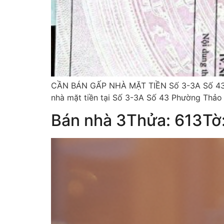
CẦN BÁN GẤP NHÀ MẶT TIỀN Số 3-3A Số 43 
nhà mặt tiền tại Số 3-3A Số 43 Phường Thảo Đ
Bán nhà 3Thửa: 613Tờ