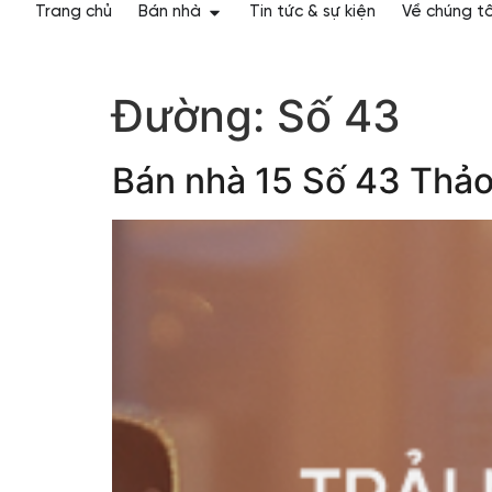
Trang chủ
Bán nhà
Tin tức & sự kiện
Về chúng tô
Đường:
Số 43
Bán nhà 15 Số 43 Thả