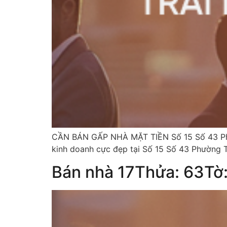
CẦN BÁN GẤP NHÀ MẶT TIỀN Số 15 Số 43 Phư
kinh doanh cực đẹp tại Số 15 Số 43 Phường T
Bán nhà 17Thửa: 63Tờ