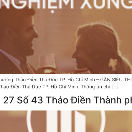
ờng Thảo Điền Thủ Đức TP. Hồ Chí Minh – GẦN SIÊU THỊ 
hảo Điền Thủ Đức TP. Hồ Chí Minh. Thông tin chi […]
: 27 Số 43 Thảo Điền Thành 