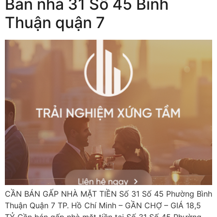
Bán nhà 31 Số 45 Bình
Thuận quận 7
CẦN BÁN GẤP NHÀ MẶT TIỀN Số 31 Số 45 Phường Bình
Thuận Quận 7 TP. Hồ Chí Minh – GẦN CHỢ – GIÁ 18,5