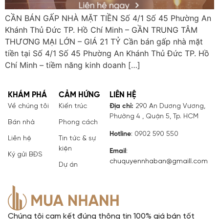
CẦN BÁN GẤP NHÀ MẶT TIỀN Số 4/1 Số 45 Phường An
Khánh Thủ Đức TP. Hồ Chí Minh – GẦN TRUNG TÂM
THƯƠNG MẠI LỚN – GIÁ 21 TỶ Cần bán gấp nhà mặt
tiền tại Số 4/1 Số 45 Phường An Khánh Thủ Đức TP. Hồ
Chí Minh – tiềm năng kinh doanh […]
KHÁM PHÁ
CẢM HỨNG
LIÊN HỆ
Về chúng tôi
Kiến trúc
Địa chỉ:
290 An Dương Vương,
Phường 4 , Quận 5, Tp. HCM
Bán nhà
Phong cách
Hotline
: 0902 590 550
Liên hệ
Tin tức & sự
kiện
Email
:
Ký gửi BĐS
chuquyennhaban@gmaill.com
Dự án
Chúng tôi cam kết đúng thông tin 100% giá bán tốt