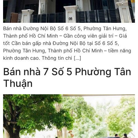
Bán nhà Đường Nội Bộ Số 6 Số 5, Phường Tân Hưng,
Thành phố Hồ Chí Minh – Gần công viên giải trí – Giá
tốt Cần bán gấp nhà Đường Nội Bộ tại Số 6 Số 5,
Phường Tân Hưng, Thành phố Hồ Chí Minh – tiềm năng
kinh doanh cao. Thông tin chi […]
Bán nhà 7 Số 5 Phường Tân
Thuận