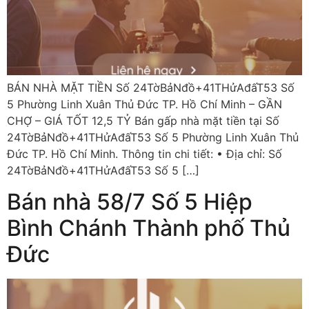
BÁN NHÀ MẶT TIỀN Số 24TờBảNđồ+41THửAđấT53 Số
5 Phường Linh Xuân Thủ Đức TP. Hồ Chí Minh – GẦN
CHỢ – GIÁ TỐT 12,5 TỶ Bán gấp nhà mặt tiền tại Số
24TờBảNđồ+41THửAđấT53 Số 5 Phường Linh Xuân Thủ
Đức TP. Hồ Chí Minh. Thông tin chi tiết: • Địa chỉ: Số
24TờBảNđồ+41THửAđấT53 Số 5 […]
Bán nhà 58/7 Số 5 Hiệp
Bình Chánh Thành phố Thủ
Đức