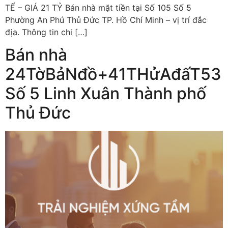
TẾ – GIÁ 21 TỶ Bán nhà mặt tiền tại Số 105 Số 5
Phường An Phú Thủ Đức TP. Hồ Chí Minh – vị trí đắc
địa. Thông tin chi […]
Bán nhà
24TờBảNđồ+41THửAđấT53
Số 5 Linh Xuân Thành phố
Thủ Đức