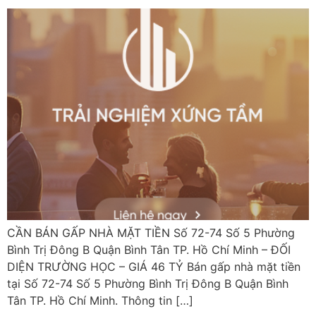
CẦN BÁN GẤP NHÀ MẶT TIỀN Số 72-74 Số 5 Phường
Bình Trị Đông B Quận Bình Tân TP. Hồ Chí Minh – ĐỐI
DIỆN TRƯỜNG HỌC – GIÁ 46 TỶ Bán gấp nhà mặt tiền
tại Số 72-74 Số 5 Phường Bình Trị Đông B Quận Bình
Tân TP. Hồ Chí Minh. Thông tin […]