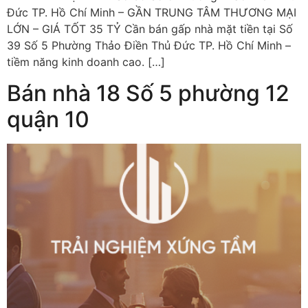
Đức TP. Hồ Chí Minh – GẦN TRUNG TÂM THƯƠNG MẠI
LỚN – GIÁ TỐT 35 TỶ Cần bán gấp nhà mặt tiền tại Số
39 Số 5 Phường Thảo Điền Thủ Đức TP. Hồ Chí Minh –
tiềm năng kinh doanh cao. […]
Bán nhà 18 Số 5 phường 12
quận 10