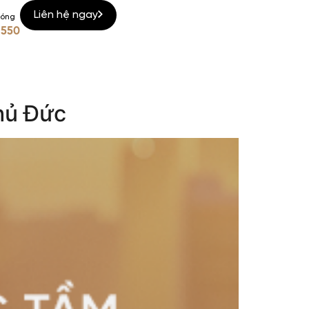
Liên hệ ngay
nóng
 550
hủ Đức