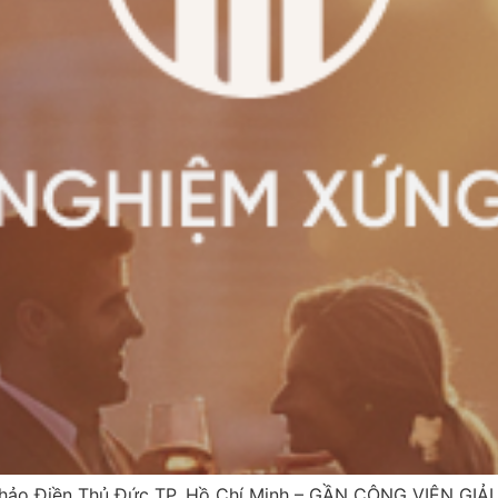
ảo Điền Thủ Đức TP. Hồ Chí Minh – GẦN CÔNG VIÊN GIẢI