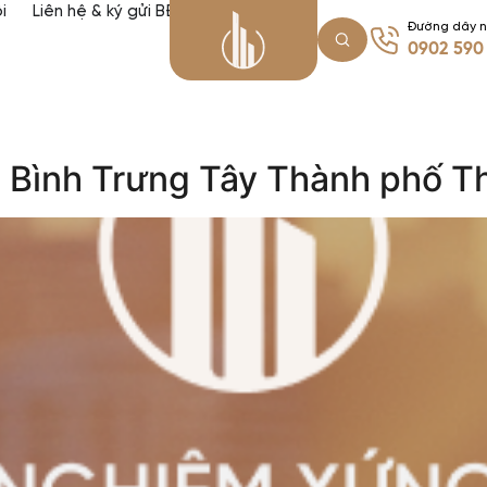
i
Liên hệ & ký gửi BĐS
Đường dây 
0902 590
2 Bình Trưng Tây Thành phố T