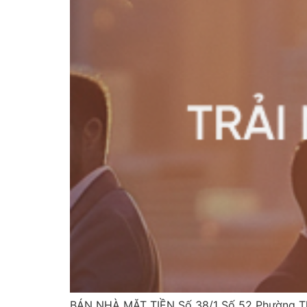
BÁN NHÀ MẶT TIỀN Số 38/1 Số 52 Phường Th