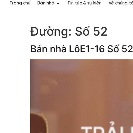
Trang chủ
Bán nhà
Tin tức & sự kiện
Về chúng tô
Đường:
Số 52
Bán nhà LôE1-16 Số 5