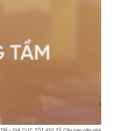
 TRÍ – GIÁ CỰC TỐT 450 TỶ Cần bán gấp nhà