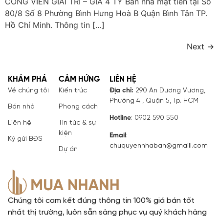
CÔNG VIÊN GIẢI TRÍ – GIÁ 4 TỶ Bán nhà mặt tiền tại Số
80/8 Số 8 Phường Bình Hưng Hoà B Quận Bình Tân TP.
Hồ Chí Minh. Thông tin […]
Next
→
KHÁM PHÁ
CẢM HỨNG
LIÊN HỆ
Về chúng tôi
Kiến trúc
Địa chỉ:
290 An Dương Vương,
Phường 4 , Quận 5, Tp. HCM
Bán nhà
Phong cách
Hotline
: 0902 590 550
Liên hệ
Tin tức & sự
kiện
Email
:
Ký gửi BĐS
chuquyennhaban@gmaill.com
Dự án
Chúng tôi cam kết đúng thông tin 100% giá bán tốt
nhất thị trường, luôn sẵn sàng phục vụ quý khách hàng