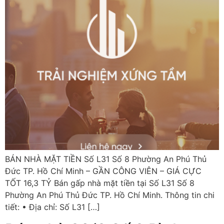
BÁN NHÀ MẶT TIỀN Số L31 Số 8 Phường An Phú Thủ
Đức TP. Hồ Chí Minh – GẦN CÔNG VIÊN – GIÁ CỰC
TỐT 16,3 TỶ Bán gấp nhà mặt tiền tại Số L31 Số 8
Phường An Phú Thủ Đức TP. Hồ Chí Minh. Thông tin chi
tiết: • Địa chỉ: Số L31 […]