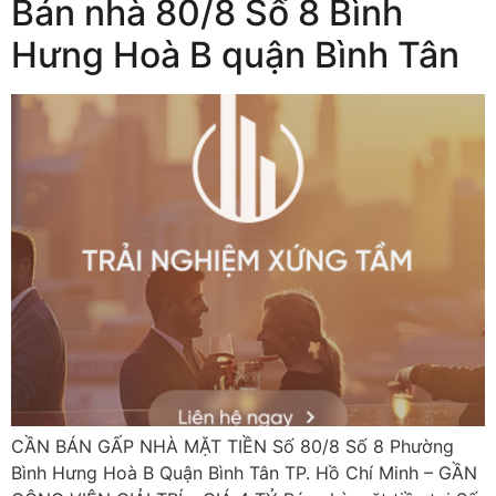
Bán nhà 80/8 Số 8 Bình
Hưng Hoà B quận Bình Tân
CẦN BÁN GẤP NHÀ MẶT TIỀN Số 80/8 Số 8 Phường
Bình Hưng Hoà B Quận Bình Tân TP. Hồ Chí Minh – GẦN