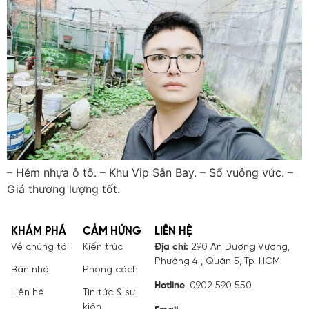
– Hẻm nhựa ô tô. – Khu Vip Sân Bay. – Sổ vuông vức. –
Giá thương lượng tốt.
KHÁM PHÁ
CẢM HỨNG
LIÊN HỆ
Về chúng tôi
Kiến trúc
Địa chỉ:
290 An Dương Vương,
Phường 4 , Quận 5, Tp. HCM
Bán nhà
Phong cách
Hotline
: 0902 590 550
Liên hệ
Tin tức & sự
kiện