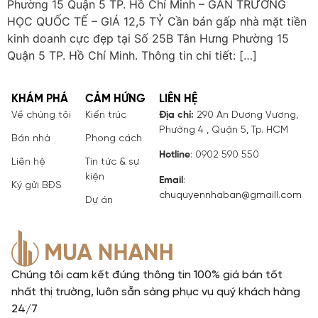
Phường 15 Quận 5 TP. Hồ Chí Minh – GẦN TRƯỜNG
HỌC QUỐC TẾ – GIÁ 12,5 TỶ Cần bán gấp nhà mặt tiền
kinh doanh cực đẹp tại Số 25B Tân Hưng Phường 15
Quận 5 TP. Hồ Chí Minh. Thông tin chi tiết: […]
KHÁM PHÁ
CẢM HỨNG
LIÊN HỆ
Về chúng tôi
Kiến trúc
Địa chỉ:
290 An Dương Vương,
Phường 4 , Quận 5, Tp. HCM
Bán nhà
Phong cách
Hotline
: 0902 590 550
Liên hệ
Tin tức & sự
kiện
Email
:
Ký gửi BĐS
chuquyennhaban@gmaill.com
Dự án
Chúng tôi cam kết đúng thông tin 100% giá bán tốt
nhất thị trường, luôn sẵn sàng phục vụ quý khách hàng
24/7