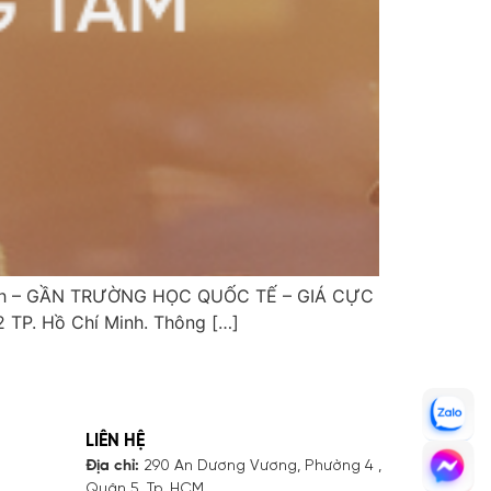
Minh – GẦN TRƯỜNG HỌC QUỐC TẾ – GIÁ CỰC
 TP. Hồ Chí Minh. Thông […]
LIÊN HỆ
Địa chỉ:
290 An Dương Vương, Phường 4 ,
Quận 5, Tp. HCM