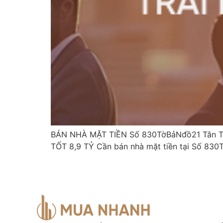
BÁN NHÀ MẶT TIỀN Số 830TờBảNđồ21 Tân Th
TỐT 8,9 TỶ Cần bán nhà mặt tiền tại Số 830