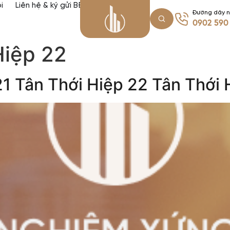
i
Liên hệ & ký gửi BĐS
Đường dây 
0902 590
Hiệp 22
 Tân Thới Hiệp 22 Tân Thới 