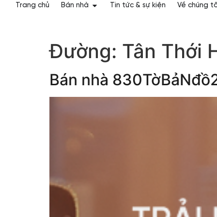
Trang chủ
Bán nhà
Tin tức & sự kiện
Về chúng tô
Đường:
Tân Thới 
Bán nhà 830TờBảNđồ21