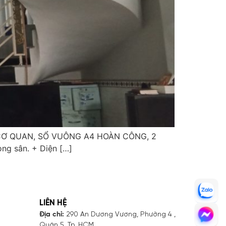
 CƠ QUAN, SỔ VUÔNG A4 HOÀN CÔNG, 2
ong sân. + Diện […]
LIÊN HỆ
Địa chỉ:
290 An Dương Vương, Phường 4 ,
Quận 5, Tp. HCM