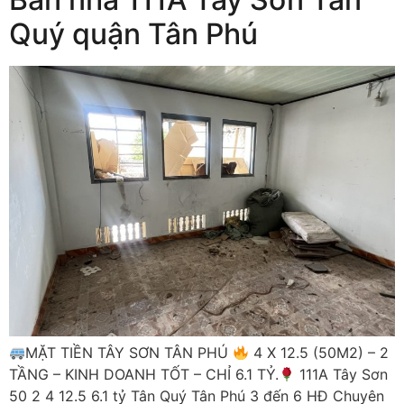
Quý quận Tân Phú
MẶT TIỀN TÂY SƠN TÂN PHÚ
4 X 12.5 (50M2) – 2
TẦNG – KINH DOANH TỐT – CHỈ 6.1 TỶ.
111A Tây Sơn
50 2 4 12.5 6.1 tỷ Tân Quý Tân Phú 3 đến 6 HĐ Chuyên