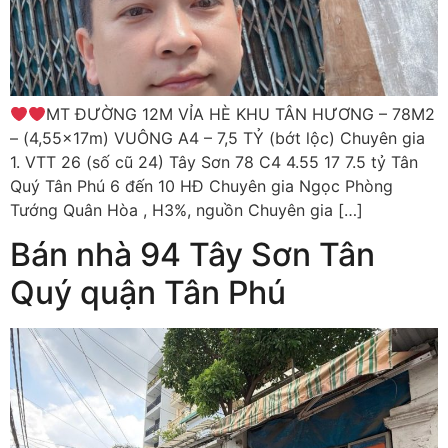
MT ĐƯỜNG 12M VỈA HÈ KHU TÂN HƯƠNG – 78M2
– (4,55x17m) VUÔNG A4 – 7,5 TỶ (bớt lộc) Chuyên gia
1. VTT 26 (số cũ 24) Tây Sơn 78 C4 4.55 17 7.5 tỷ Tân
Quý Tân Phú 6 đến 10 HĐ Chuyên gia Ngọc Phòng
Tướng Quân Hòa , H3%, nguồn Chuyên gia […]
Bán nhà 94 Tây Sơn Tân
Quý quận Tân Phú