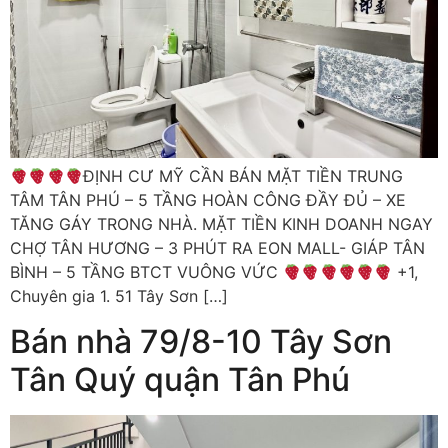
ĐỊNH CƯ MỸ CẦN BÁN MẶT TIỀN TRUNG
TÂM TÂN PHÚ – 5 TẦNG HOÀN CÔNG ĐẦY ĐỦ – XE
TĂNG GÁY TRONG NHÀ. MẶT TIỀN KINH DOANH NGAY
CHỢ TÂN HƯƠNG – 3 PHÚT RA EON MALL- GIÁP TÂN
BÌNH – 5 TẦNG BTCT VUÔNG VỨC
+1,
Chuyên gia 1. 51 Tây Sơn […]
Bán nhà 79/8-10 Tây Sơn
Tân Quý quận Tân Phú