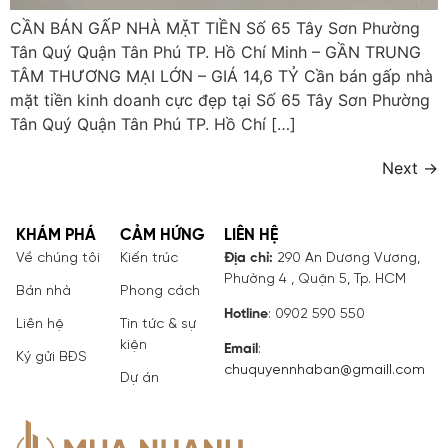
CẦN BÁN GẤP NHÀ MẶT TIỀN Số 65 Tây Sơn Phường
Tân Quý Quận Tân Phú TP. Hồ Chí Minh – GẦN TRUNG
TÂM THƯƠNG MẠI LỚN – GIÁ 14,6 TỶ Cần bán gấp nhà
mặt tiền kinh doanh cực đẹp tại Số 65 Tây Sơn Phường
Tân Quý Quận Tân Phú TP. Hồ Chí […]
Next
→
KHÁM PHÁ
CẢM HỨNG
LIÊN HỆ
Về chúng tôi
Kiến trúc
Địa chỉ:
290 An Dương Vương,
Phường 4 , Quận 5, Tp. HCM
Bán nhà
Phong cách
Hotline
: 0902 590 550
Liên hệ
Tin tức & sự
kiện
Email
:
Ký gửi BĐS
chuquyennhaban@gmaill.com
Dự án