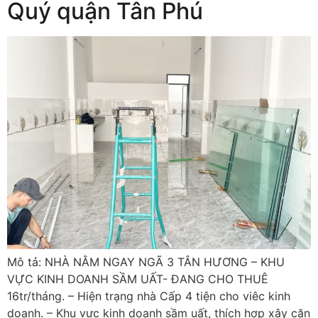
Quý quận Tân Phú
Mô tả: NHÀ NẰM NGAY NGÃ 3 TÂN HƯƠNG – KHU
VỰC KINH DOANH SẦM UẤT- ĐANG CHO THUÊ
16tr/tháng. – Hiện trạng nhà Cấp 4 tiện cho viêc kinh
doanh. – Khu vực kinh doanh sầm uất, thích hợp xây căn