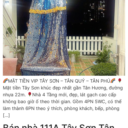
MẶT TIỀN VIP TÂY SƠN – TÂN QUÝ – TÂN PHÚ
Mặt tiền Tây Sơn khúc đẹp nhất gần Tân Hương, đường
nhựa 22m.
Nhà 4 Tầng mới, đẹp, lát gạch cao cấp
không bao giờ ố theo thời gian. Gồm 4PN 5WC, có thể
làm thành 6PN theo ý thích, phòng khách, bếp, phòng
[…]
Bán nhà 111A Tây Sơn Tân