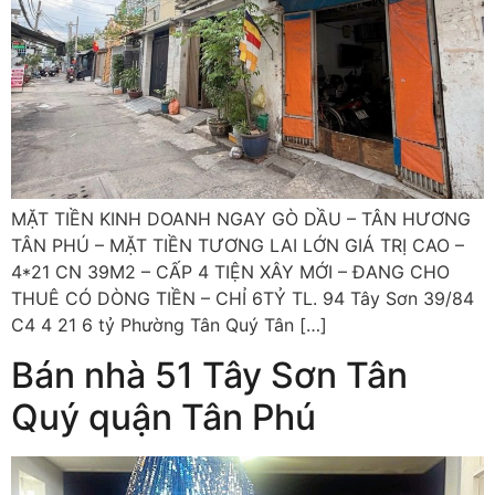
MẶT TIỀN KINH DOANH NGAY GÒ DẦU – TÂN HƯƠNG
TÂN PHÚ – MẶT TIỀN TƯƠNG LAI LỚN GIÁ TRỊ CAO –
4*21 CN 39M2 – CẤP 4 TIỆN XÂY MỚI – ĐANG CHO
THUÊ CÓ DÒNG TIỀN – CHỈ 6TỶ TL. 94 Tây Sơn 39/84
C4 4 21 6 tỷ Phường Tân Quý Tân […]
Bán nhà 51 Tây Sơn Tân
Quý quận Tân Phú