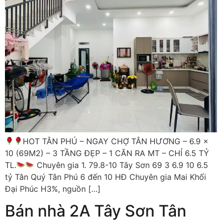
HOT TÂN PHÚ – NGAY CHỢ TÂN HƯƠNG – 6.9 x
10 (69M2) – 3 TẦNG ĐẸP – 1 CĂN RA MT – CHỈ 6.5 TỶ
TL.
Chuyên gia 1. 79.8-10 Tây Sơn 69 3 6.9 10 6.5
tỷ Tân Quý Tân Phú 6 đến 10 HĐ Chuyên gia Mai Khối
Đại Phúc H3%, nguồn […]
Bán nhà 2A Tây Sơn Tân