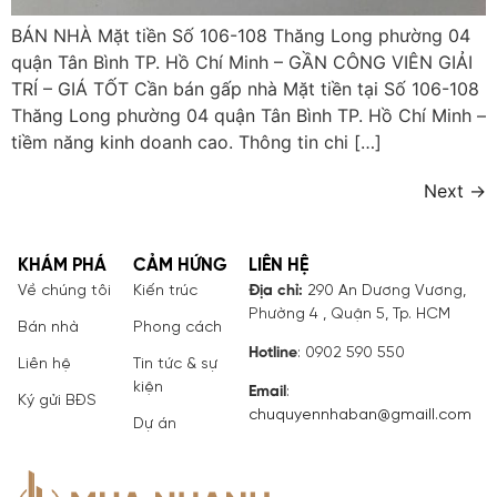
BÁN NHÀ Mặt tiền Số 106-108 Thăng Long phường 04
quận Tân Bình TP. Hồ Chí Minh – GẦN CÔNG VIÊN GIẢI
TRÍ – GIÁ TỐT Cần bán gấp nhà Mặt tiền tại Số 106-108
Thăng Long phường 04 quận Tân Bình TP. Hồ Chí Minh –
tiềm năng kinh doanh cao. Thông tin chi […]
Next
→
KHÁM PHÁ
CẢM HỨNG
LIÊN HỆ
Về chúng tôi
Kiến trúc
Địa chỉ:
290 An Dương Vương,
Phường 4 , Quận 5, Tp. HCM
Bán nhà
Phong cách
Hotline
: 0902 590 550
Liên hệ
Tin tức & sự
kiện
Email
:
Ký gửi BĐS
chuquyennhaban@gmaill.com
Dự án