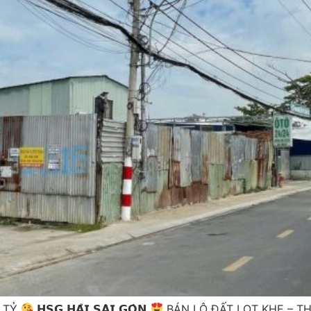
9 TỶ
𝗛𝗦𝗚 𝗛𝗔̉𝗜 𝗦𝗔̀𝗜 𝗚𝗢̀𝗡
BÁN LÔ ĐẤT LỌT KHE – T