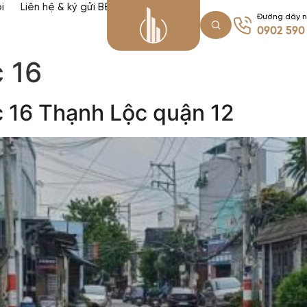
i
Liên hệ & ký gửi BĐS
Đường dây 
0902 590
 16
 16 Thạnh Lộc quận 12