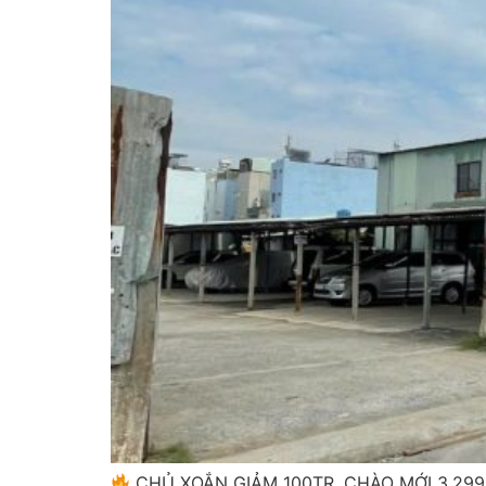
CHỦ XOẮN GIẢM 100TR, CHÀO MỚI 3.29