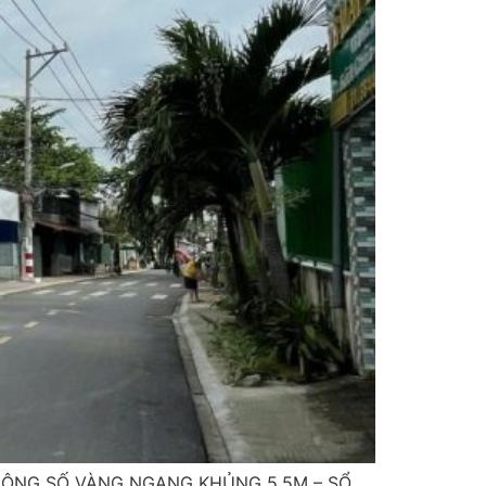
HÔNG SỐ VÀNG NGANG KHỦNG 5.5M – SỔ