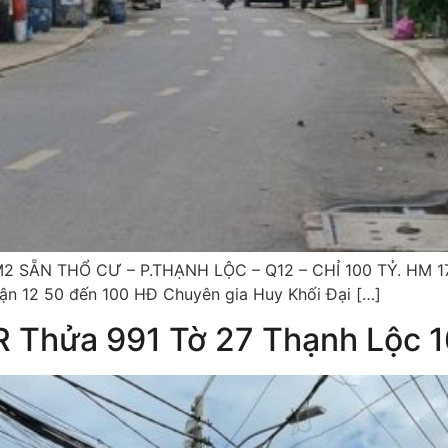
SẴN THỔ CƯ – P.THẠNH LỘC – Q12 – CHỈ 100 TỶ. HM 175 T
ận 12 50 đến 100 HĐ Chuyên gia Huy Khối Đại […]
 Thửa 991 Tờ 27 Thạnh Lộc 1