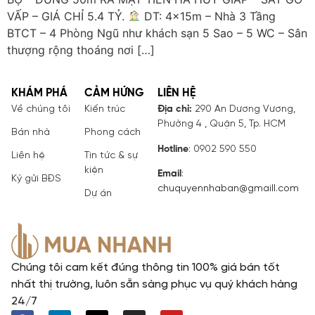
VẤP – GIÁ CHỈ 5.4 TỶ.
DT: 4x15m – Nhà 3 Tầng
BTCT – 4 Phòng Ngũ như khách sạn 5 Sao – 5 WC – Sân
thượng rộng thoáng nơi […]
KHÁM PHÁ
CẢM HỨNG
LIÊN HỆ
Về chúng tôi
Kiến trúc
Địa chỉ:
290 An Dương Vương,
Phường 4 , Quận 5, Tp. HCM
Bán nhà
Phong cách
Hotline
: 0902 590 550
Liên hệ
Tin tức & sự
kiện
Email
:
Ký gửi BĐS
chuquyennhaban@gmaill.com
Dự án
Chúng tôi cam kết đúng thông tin 100% giá bán tốt
nhất thị trường, luôn sẵn sàng phục vụ quý khách hàng
24/7