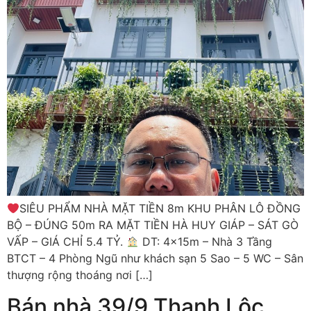
SIÊU PHẨM NHÀ MẶT TIỀN 8m KHU PHÂN LÔ ĐỒNG
BỘ – ĐÚNG 50m RA MẶT TIỀN HÀ HUY GIÁP – SÁT GÒ
VẤP – GIÁ CHỈ 5.4 TỶ.
DT: 4x15m – Nhà 3 Tầng
BTCT – 4 Phòng Ngũ như khách sạn 5 Sao – 5 WC – Sân
thượng rộng thoáng nơi […]
Bán nhà 39/9 Thạnh Lộc