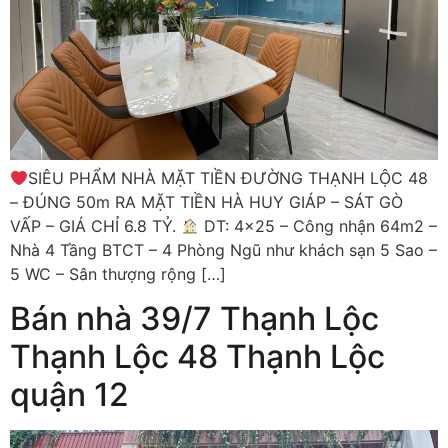
SIÊU PHẨM NHÀ MẶT TIỀN ĐƯỜNG THẠNH LỘC 48
– ĐÚNG 50m RA MẶT TIỀN HÀ HUY GIÁP – SÁT GÒ
VẤP – GIÁ CHỈ 6.8 TỶ.
DT: 4×25 – Công nhận 64m2 –
Nhà 4 Tầng BTCT – 4 Phòng Ngũ như khách sạn 5 Sao –
5 WC – Sân thượng rộng […]
Bán nhà 39/7 Thạnh Lộc
Thạnh Lộc 48 Thạnh Lộc
quận 12