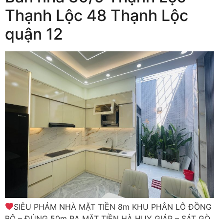
Thạnh Lộc 48 Thạnh Lộc
quận 12
SIÊU PHẢM NHÀ MẶT TIỀN 8m KHU PHÂN LÔ ĐỒNG
BỘ – ĐÚNG 50m RA MẶT TIỀN HÀ HUY GIÁP – SÁT GÒ