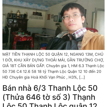
MẶT TIỀN THẠNH LỘC 50 QUẬN 12, NGANG 13M, CHỦ
1 ĐỜI, KHU XÂY DỰNG THOẢI MÁI, GẦN TRƯỜNG CHỢ,
GIÁ 18T CẦN BÁN GẤP. Chuyên gia 1, HM 6.3 Thạnh Lộc
50 736 C4 12.6 58 18 tỷ Thạnh Lộc Quận 12 10 đến 20
HĐ Chuyên gia Hoà Khối Vạn Phúc , H3%, […]
Bán nhà 6/3 Thanh Lộc 50
(Thửa 646 tờ số 3) Thạnh
Lộc 50 Thạnh Lộc quận 12