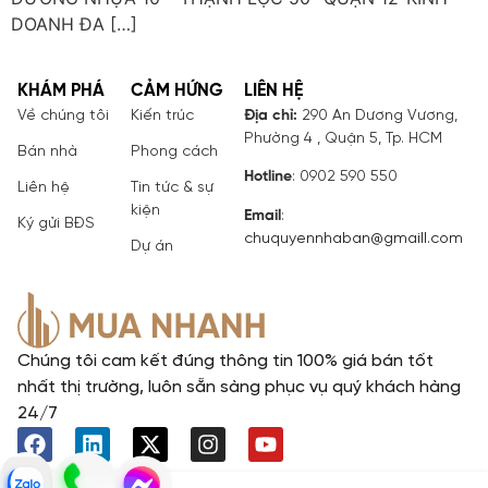
DOANH ĐA […]
KHÁM PHÁ
CẢM HỨNG
LIÊN HỆ
Về chúng tôi
Kiến trúc
Địa chỉ:
290 An Dương Vương,
Phường 4 , Quận 5, Tp. HCM
Bán nhà
Phong cách
Hotline
: 0902 590 550
Liên hệ
Tin tức & sự
kiện
Email
:
Ký gửi BĐS
chuquyennhaban@gmaill.com
Dự án
Chúng tôi cam kết đúng thông tin 100% giá bán tốt
nhất thị trường, luôn sẵn sàng phục vụ quý khách hàng
24/7