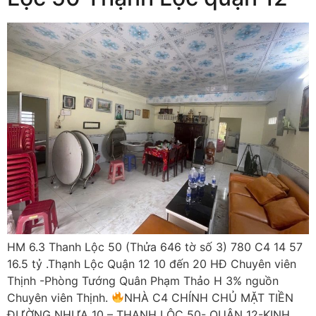
HM 6.3 Thanh Lộc 50 (Thửa 646 tờ số 3) 780 C4 14 57
16.5 tỷ .Thạnh Lộc Quận 12 10 đến 20 HĐ Chuyên viên
Thịnh -Phòng Tướng Quân Phạm Thảo H 3% nguồn
Chuyên viên Thịnh.
NHÀ C4 CHÍNH CHỦ MẶT TIỀN
ĐƯỜNG NHỰA 10 – THẠNH LỘC 50- QUẬN 12-KINH