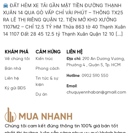
ĐẤT HẺM XE TẢI GẦN MẶT TIỀN ĐƯỜNG THẠNH
XUÂN 14 QUA GÒ VẤP CHỈ VÀI PHÚT – THÔNG TX25
RA LÊ THỊ RIÊNG QUẬN 12. TIỆN MỞ KHO XƯỞNG
1107M2 – CHỈ 12.5 TỶ HM Thửa 863 tờ 40 Thạnh Xuân
14 1107 Đất 28 45 12.5 tỷ Thạnh Xuân Quận 12 10 […]
KHÁM PHÁ
CẢM HỨNG
LIÊN HỆ
Về chúng tôi
Kiến trúc
Địa chỉ:
290 An Dương Vương,
Phường 4 , Quận 5, Tp. HCM
Bán nhà
Phong cách
Hotline
: 0902 590 550
Liên hệ
Tin tức & sự
kiện
Email
:
Ký gửi BĐS
chuquyennhaban@gmaill.com
Dự án
Chúng tôi cam kết đúng thông tin 100% giá bán tốt