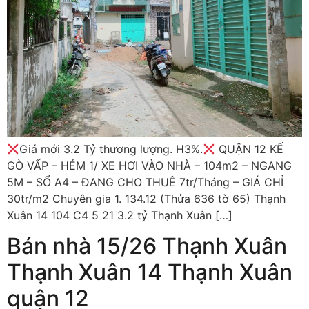
Giá mới 3.2 Tỷ thương lượng. H3%.
QUẬN 12 KẾ
GÒ VẤP – HẺM 1/ XE HƠI VÀO NHÀ – 104m2 – NGANG
5M – SỔ A4 – ĐANG CHO THUÊ 7tr/Tháng – GIÁ CHỈ
30tr/m2 Chuyên gia 1. 134.12 (Thửa 636 tờ 65) Thạnh
Xuân 14 104 C4 5 21 3.2 tỷ Thạnh Xuân […]
Bán nhà 15/26 Thạnh Xuân
Thạnh Xuân 14 Thạnh Xuân
quận 12