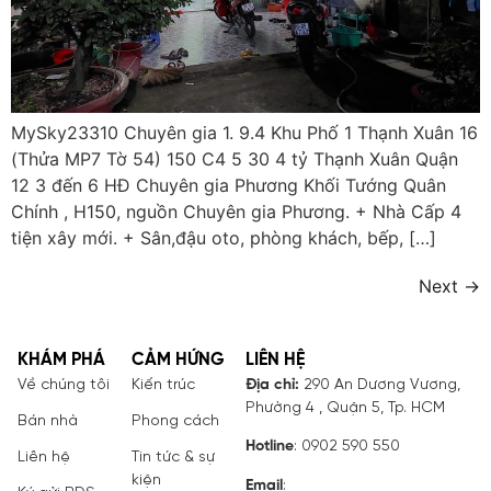
MySky23310 Chuyên gia 1. 9.4 Khu Phố 1 Thạnh Xuân 16
(Thửa MP7 Tờ 54) 150 C4 5 30 4 tỷ Thạnh Xuân Quận
12 3 đến 6 HĐ Chuyên gia Phương Khối Tướng Quân
Chính , H150, nguồn Chuyên gia Phương. + Nhà Cấp 4
tiện xây mới. + Sân,đậu oto, phòng khách, bếp, […]
Next
→
KHÁM PHÁ
CẢM HỨNG
LIÊN HỆ
Về chúng tôi
Kiến trúc
Địa chỉ:
290 An Dương Vương,
Phường 4 , Quận 5, Tp. HCM
Bán nhà
Phong cách
Hotline
: 0902 590 550
Liên hệ
Tin tức & sự
kiện
Email
: