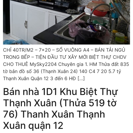
CHỈ 40TR/M2 – 7×20 – SỔ VUÔNG A4 – BÁN TẢI NGỦ
TRONG BẾP – TIỆN ĐẦU TƯ XÂY MỚI BIỆT THỰ CHDV
CHO THUÊ MySky2204 Chuyên gia 1. HM Thửa đất 835
tờ bản đồ số 36 (Thạnh Xuân 24) 140 C4 7 20 5.7 tỷ
Thạnh Xuân Quận 12 3 đến 6 HĐ […]
Bán nhà 1D1 Khu Biệt Thự
Thạnh Xuân (Thửa 519 tờ
76) Thanh Xuân Thạnh
Xuân quận 12