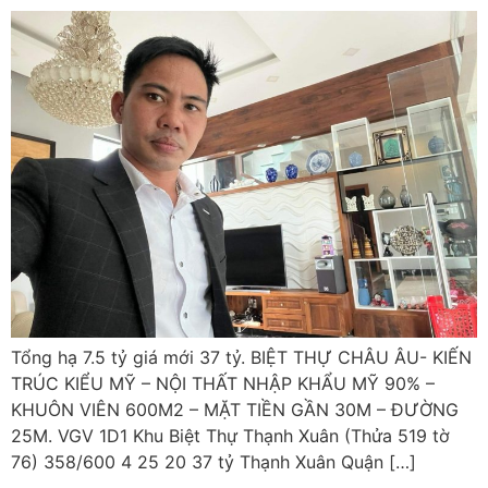
Tổng hạ 7.5 tỷ giá mới 37 tỷ. BIỆT THỰ CHÂU ÂU- KIẾN
TRÚC KIỂU MỸ – NỘI THẤT NHẬP KHẨU MỸ 90% –
KHUÔN VIÊN 600M2 – MẶT TIỀN GẦN 30M – ĐƯỜNG
25M. VGV 1D1 Khu Biệt Thự Thạnh Xuân (Thửa 519 tờ
76) 358/600 4 25 20 37 tỷ Thạnh Xuân Quận […]