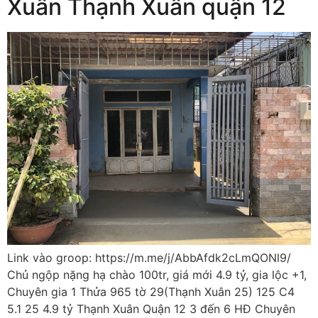
Xuân Thạnh Xuân quận 12
Link vào groop: https://m.me/j/AbbAfdk2cLmQONl9/
Chủ ngộp nặng hạ chào 100tr, giá mới 4.9 tỷ, gia lộc +1,
Chuyên gia 1 Thửa 965 tờ 29(Thạnh Xuân 25) 125 C4
5.1 25 4.9 tỷ Thạnh Xuân Quận 12 3 đến 6 HĐ Chuyên