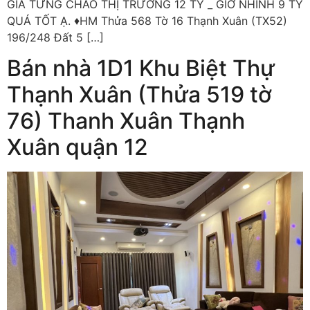
GIÁ TỪNG CHÀO THỊ TRƯỜNG 12 TỶ _ GIỜ NHỈNH 9 TỶ
QUÁ TỐT Ạ. ♦️HM Thửa 568 Tờ 16 Thạnh Xuân (TX52)
196/248 Đất 5 […]
Bán nhà 1D1 Khu Biệt Thự
Thạnh Xuân (Thửa 519 tờ
76) Thanh Xuân Thạnh
Xuân quận 12