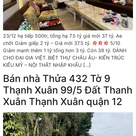
23/12 hạ tiếp 500tr, tổng hạ 7.5 tỷ giá mới 37 tỷ. Ae
chốt Giảm giếp 2 tỷ – Giá mới 37.5 tỷ.
5/10
Giảm mạnh thêm 1 tỷ tổng hơn 3 tỷ. Còn 39 tỷ. DÀNH
CHO ĐẠI GIA VIỆT. BIỆT THỰ CHÂU ÂU- KIẾN TRÚC
KIỂU MỸ – NỘI THẤT NHẬP KHẨU […]
Bán nhà Thửa 432 Tờ 9
Thạnh Xuân 99/5 Đất Thanh
Xuân Thạnh Xuân quận 12