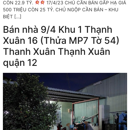
CÒN 22.9 TỶ.
17/4/23 CHỦ CẦN BÁN GẤP HẠ GIÁ
500 TRIỆU CÒN 25 TỶ. CHỦ NGỘP CẦN BÁN – KHU
BIỆT […]
Bán nhà 9/4 Khu 1 Thạnh
Xuân 16 (Thửa MP7 Tờ 54)
Thanh Xuân Thạnh Xuân
quận 12