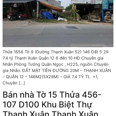
Thửa 1656 Tờ 9 (Đường Thạnh Xuân 52) 146 Đất 5 29
7.4 tỷ Thạnh Xuân Quận 12 6 đến 10 HĐ Chuyên gia
Nhẫn Phòng Tướng Quân Ngọc , H225, nguồn Chuyên
gia Nhẫn. ĐẤT MẶT TIỀN ĐƯỜNG 20M – THẠNH XUÂN
– QUẬN 12 – 146M2(5X29M) – GIÁ 7.4 TỶ TL +1,
Chuyên […]
Bán nhà Tờ 15 Thửa 456-
107 D100 Khu Biệt Thự
Thạnh Xuân Thanh Xuân