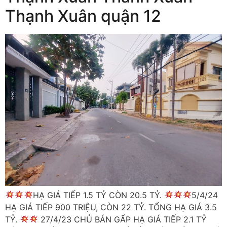
Thạnh Xuân quận 12
HẠ GIÁ TIẾP 1.5 TỶ CÒN 20.5 TỶ.
5/4/24
HẠ GIÁ TIẾP 900 TRIỆU, CÒN 22 TỶ. TỔNG HẠ GIÁ 3.5
TỶ.
27/4/23 CHỦ BÁN GẤP HẠ GIÁ TIẾP 2.1 TỶ