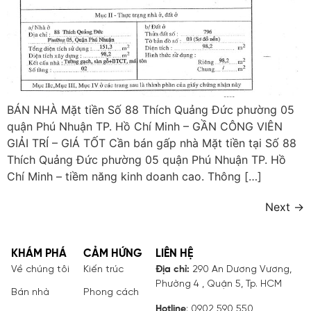
BÁN NHÀ Mặt tiền Số 88 Thích Quảng Đức phường 05
quận Phú Nhuận TP. Hồ Chí Minh – GẦN CÔNG VIÊN
GIẢI TRÍ – GIÁ TỐT Cần bán gấp nhà Mặt tiền tại Số 88
Thích Quảng Đức phường 05 quận Phú Nhuận TP. Hồ
Chí Minh – tiềm năng kinh doanh cao. Thông […]
Next
→
KHÁM PHÁ
CẢM HỨNG
LIÊN HỆ
Về chúng tôi
Kiến trúc
Địa chỉ:
290 An Dương Vương,
Phường 4 , Quận 5, Tp. HCM
Bán nhà
Phong cách
Hotline
: 0902 590 550