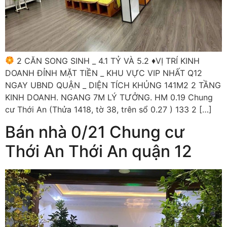
2 CĂN SONG SINH _ 4.1 TỶ VÀ 5.2
♦️
VỊ TRÍ KINH
DOANH ĐỈNH MẶT TIỀN _ KHU VỰC VIP NHẤT Q12
NGAY UBND QUẬN _ DIỆN TÍCH KHỦNG 141M2 2 TẦNG
KINH DOANH. NGANG 7M LÝ TƯỞNG. HM 0.19 Chung
cư Thới An (Thửa 1418, tờ 38, trên sổ 0.27 ) 133 2 […]
Bán nhà 0/21 Chung cư
Thới An Thới An quận 12