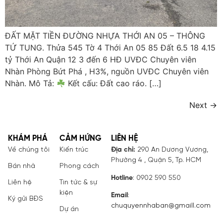
ĐẤT MẶT TIỀN ĐƯỜNG NHỰA THỚI AN 05 – THÔNG
TỨ TUNG. Thửa 545 Tờ 4 Thới An 05 85 Đất 6.5 18 4.15
tỷ Thới An Quận 12 3 đến 6 HĐ UVĐC Chuyên viên
Nhàn Phòng Bứt Phá , H3%, nguồn UVĐC Chuyên viên
Nhàn. Mô Tả:
Kết cấu: Đất cao ráo. […]
Next
→
KHÁM PHÁ
CẢM HỨNG
LIÊN HỆ
Về chúng tôi
Kiến trúc
Địa chỉ:
290 An Dương Vương,
Phường 4 , Quận 5, Tp. HCM
Bán nhà
Phong cách
Hotline
: 0902 590 550
Liên hệ
Tin tức & sự
kiện
Email
:
Ký gửi BĐS
chuquyennhaban@gmaill.com
Dự án