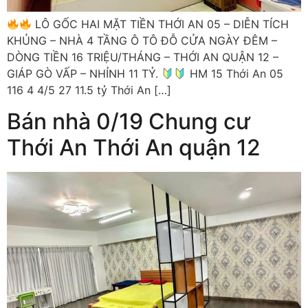
LÔ GỐC HAI MẶT TIỀN THỚI AN 05 – DIỄN TÍCH
KHỦNG – NHÀ 4 TẦNG Ô TÔ ĐỖ CỬA NGÀY ĐÊM –
DÒNG TIỀN 16 TRIỆU/THÁNG – THỚI AN QUẬN 12 –
GIÁP GÒ VẤP – NHỈNH 11 TỶ.
HM 15 Thới An 05
116 4 4/5 27 11.5 tỷ Thới An […]
Bán nhà 0/19 Chung cư
Thới An Thới An quận 12