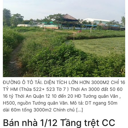
ĐƯỜNG Ô TÔ TẢI. DIỆN TÍCH LỚN HƠN 3000M2 CHỈ 16
TỶ HM (Thửa 522+ 523 Tờ 7 ) Thới An 3000 đất 50 60
16 tỷ Thới An Quận 12 10 đến 20 HĐ Tướng quân Vân ,
H500, nguồn Tướng quân Vân. Mô tả: DT ngang 50m
dài 60m tổng 3000m2 Chính chủ […]
Bán nhà 1/12 Tầng trệt CC