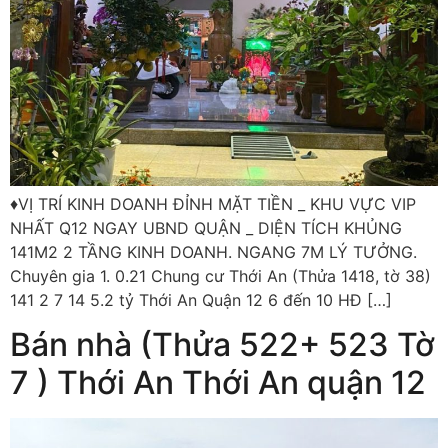
♦️VỊ TRÍ KINH DOANH ĐỈNH MẶT TIỀN _ KHU VỰC VIP
NHẤT Q12 NGAY UBND QUẬN _ DIỆN TÍCH KHỦNG
141M2 2 TẦNG KINH DOANH. NGANG 7M LÝ TƯỞNG.
Chuyên gia 1. 0.21 Chung cư Thới An (Thửa 1418, tờ 38)
141 2 7 14 5.2 tỷ Thới An Quận 12 6 đến 10 HĐ […]
Bán nhà (Thửa 522+ 523 Tờ
7 ) Thới An Thới An quận 12