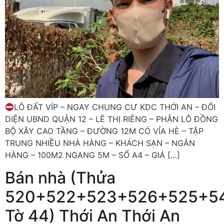
LÔ ĐẤT VÍP – NGAY CHUNG CƯ KDC THỚI AN – ĐỐI
DIỆN UBND QUẬN 12 – LÊ THỊ RIÊNG – PHÂN LÔ ĐỒNG
BỘ XÂY CAO TẦNG – ĐƯỜNG 12M CÓ VỈA HÈ – TẬP
TRUNG NHIỀU NHÀ HÀNG – KHÁCH SẠN – NGÂN
HÀNG – 100M2 NGANG 5M – SỔ A4 – GIÁ […]
Bán nhà (Thửa
520+522+523+526+525+5
Tờ 44) Thới An Thới An