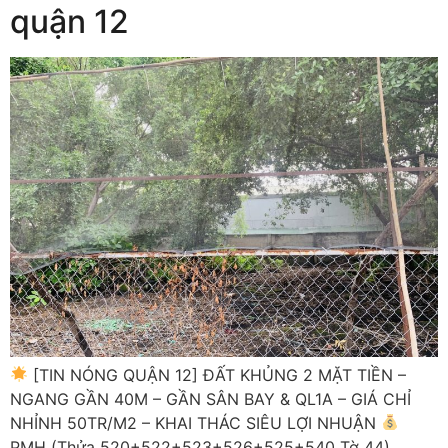
quận 12
[TIN NÓNG QUẬN 12] ĐẤT KHỦNG 2 MẶT TIỀN –
NGANG GẦN 40M – GẦN SÂN BAY & QL1A – GIÁ CHỈ
NHỈNH 50TR/M2 – KHAI THÁC SIÊU LỢI NHUẬN
PMH (Thửa 520+522+523+526+525+540 Tờ 44)