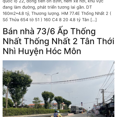
quốc lộ 22, dòng tiền ổn định, hẻm xe hơi, khu vực
đang làm đường, phát triển tương lai gần. DT
160m2*4.8 tỷ, Thương lượng. HM 77.4E Thống Nhất 2 (
Số Thửa 654 tờ 51 ) 160 C4 8 20 4.8 tỷ Tân […]
Bán nhà 73/6 Ấp Thống
Nhất Thống Nhất 2 Tân Thới
Nhì Huyện Hóc Môn