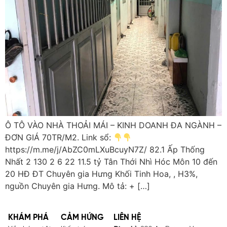
Ô TÔ VÀO NHÀ THOẢI MÁI – KINH DOANH ĐA NGÀNH –
ĐƠN GIÁ 70TR/M2. Link sổ:
https://m.me/j/AbZC0mLXuBcuyN7Z/ 82.1 Ấp Thống
Nhất 2 130 2 6 22 11.5 tỷ Tân Thới Nhì Hóc Môn 10 đến
20 HĐ ĐT Chuyên gia Hưng Khối Tinh Hoa, , H3%,
nguồn Chuyên gia Hưng. Mô tả: + […]
KHÁM PHÁ
CẢM HỨNG
LIÊN HỆ