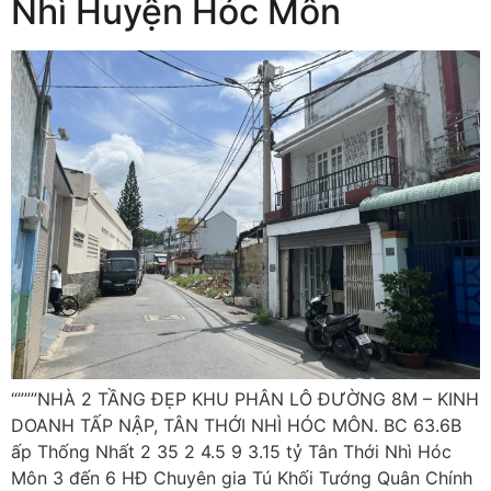
Nhì Huyện Hóc Môn
“”””NHÀ 2 TẦNG ĐẸP KHU PHÂN LÔ ĐƯỜNG 8M – KINH
DOANH TẤP NẬP, TÂN THỚI NHÌ HÓC MÔN. BC 63.6B
ấp Thống Nhất 2 35 2 4.5 9 3.15 tỷ Tân Thới Nhì Hóc
Môn 3 đến 6 HĐ Chuyên gia Tú Khối Tướng Quân Chính