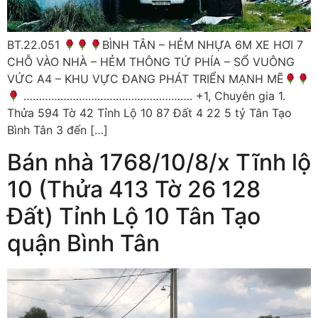
BT.22.051
BÌNH TÂN – HẺM NHỰA 6M XE HƠI 7
CHỖ VÀO NHÀ – HẺM THÔNG TỨ PHÍA – SỔ VUÔNG
VỨC A4 – KHU VỰC ĐANG PHÁT TRIỂN MẠNH MẼ
………………………………………………. +1, Chuyên gia 1.
Thửa 594 Tờ 42 Tỉnh Lộ 10 87 Đất 4 22 5 tỷ Tân Tạo
Bình Tân 3 đến […]
Bán nhà 1768/10/8/x Tĩnh lộ
10 (Thửa 413 Tờ 26 128
Đất) Tỉnh Lộ 10 Tân Tạo
quận Bình Tân