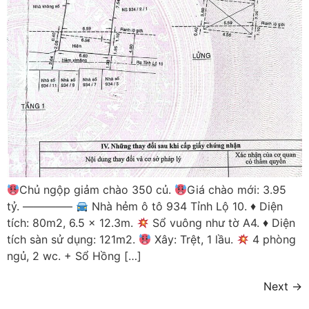
Chủ ngộp giảm chào 350 củ.
Giá chào mới: 3.95
tỷ. ————–
Nhà hẻm ô tô 934 Tỉnh Lộ 10.
♦️
Diện
tích: 80m2, 6.5 x 12.3m.
Sổ vuông như tờ A4.
♦️
Diện
tích sàn sử dụng: 121m2.
Xây: Trệt, 1 lầu.
4 phòng
ngủ, 2 wc. + Sổ Hồng […]
Next
→