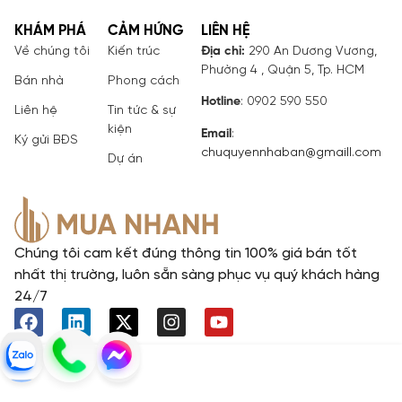
KHÁM PHÁ
CẢM HỨNG
LIÊN HỆ
Về chúng tôi
Kiến trúc
Địa chỉ:
290 An Dương Vương,
Phường 4 , Quận 5, Tp. HCM
Bán nhà
Phong cách
Hotline
: 0902 590 550
Liên hệ
Tin tức & sự
kiện
Email
:
Ký gửi BĐS
chuquyennhaban@gmaill.com
Dự án
Chúng tôi cam kết đúng thông tin 100% giá bán tốt
nhất thị trường, luôn sẵn sàng phục vụ quý khách hàng
24/7
© All Right Reserved. Development by P H I L O