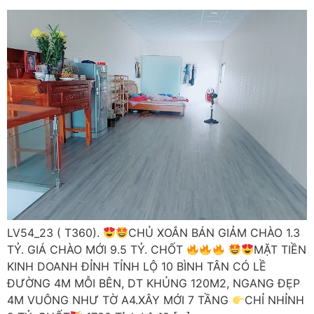
LV54_23 ( T360).
CHỦ XOẮN BÁN GIẢM CHÀO 1.3
TỶ. GIÁ CHÀO MỚI 9.5 TỶ. CHỐT
MẶT TIỀN
KINH DOANH ĐỈNH TỈNH LỘ 10 BÌNH TÂN CÓ LỀ
ĐƯỜNG 4M MỖI BÊN, DT KHỦNG 120M2, NGANG ĐẸP
4M VUÔNG NHƯ TỜ A4.XÂY MỚI 7 TẦNG
CHỈ NHỈNH