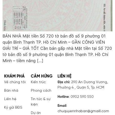
BÁN NHÀ Mặt tiền Số 720 tờ bản đồ số 9 phường 01
quận Bình Thạnh TP. Hồ Chí Minh – GẦN CÔNG VIÊN
GIẢI TRÍ – GIÁ TỐT Cần bán gấp nhà Mặt tiền tại Số 720
tờ bản đồ số 9 phường 01 quận Bình Thạnh TP. Hồ Chí
Minh – tiềm năng […]
KHÁM PHÁ
CẢM HỨNG
LIÊN HỆ
Về chúng tôi
Kiến trúc
Địa chỉ:
290 An Dương Vương,
Phường 4 , Quận 5, Tp. HCM
Bán nhà
Phong cách
Hotline
: 0902 590 550
Liên hệ
Tin tức & sự
kiện
Email
:
Ký gửi BĐS
chuquyennhaban@gmaill.com
Dự án