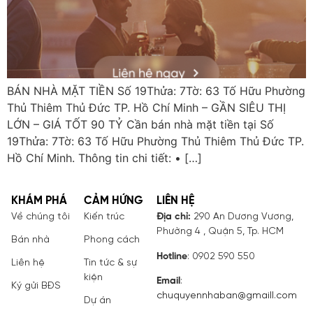
BÁN NHÀ MẶT TIỀN Số 19Thửa: 7Tờ: 63 Tố Hữu Phường
Thủ Thiêm Thủ Đức TP. Hồ Chí Minh – GẦN SIÊU THỊ
LỚN – GIÁ TỐT 90 TỶ Cần bán nhà mặt tiền tại Số
19Thửa: 7Tờ: 63 Tố Hữu Phường Thủ Thiêm Thủ Đức TP.
Hồ Chí Minh. Thông tin chi tiết: • […]
KHÁM PHÁ
CẢM HỨNG
LIÊN HỆ
Về chúng tôi
Kiến trúc
Địa chỉ:
290 An Dương Vương,
Phường 4 , Quận 5, Tp. HCM
Bán nhà
Phong cách
Hotline
: 0902 590 550
Liên hệ
Tin tức & sự
kiện
Email
:
Ký gửi BĐS
chuquyennhaban@gmaill.com
Dự án