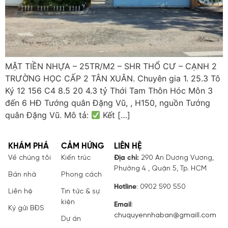
MẶT TIỀN NHỰA – 25TR/M2 – SHR THỔ CƯ – CẠNH 2
TRƯỜNG HỌC CẤP 2 TÂN XUÂN. Chuyên gia 1. 25.3 Tô
Ký 12 156 C4 8.5 20 4.3 tỷ Thới Tam Thôn Hóc Môn 3
đến 6 HĐ Tướng quân Đặng Vũ, , H150, nguồn Tướng
quân Đặng Vũ. Mô tả:
Kết […]
KHÁM PHÁ
CẢM HỨNG
LIÊN HỆ
Về chúng tôi
Kiến trúc
Địa chỉ:
290 An Dương Vương,
Phường 4 , Quận 5, Tp. HCM
Bán nhà
Phong cách
Hotline
: 0902 590 550
Liên hệ
Tin tức & sự
kiện
Email
:
Ký gửi BĐS
chuquyennhaban@gmaill.com
Dự án