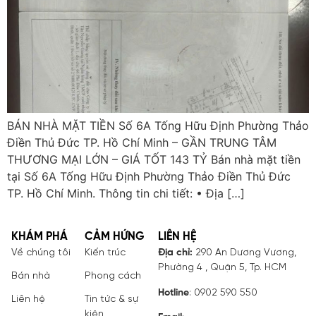
BÁN NHÀ MẶT TIỀN Số 6A Tống Hữu Định Phường Thảo
Điền Thủ Đức TP. Hồ Chí Minh – GẦN TRUNG TÂM
THƯƠNG MẠI LỚN – GIÁ TỐT 143 TỶ Bán nhà mặt tiền
tại Số 6A Tống Hữu Định Phường Thảo Điền Thủ Đức
TP. Hồ Chí Minh. Thông tin chi tiết: • Địa […]
KHÁM PHÁ
CẢM HỨNG
LIÊN HỆ
Về chúng tôi
Kiến trúc
Địa chỉ:
290 An Dương Vương,
Phường 4 , Quận 5, Tp. HCM
Bán nhà
Phong cách
Hotline
: 0902 590 550
Liên hệ
Tin tức & sự
kiện