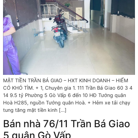
MẶT TIỀN TRẦN BÁ GIAO – HXT KINH DOANH – HIẾM
CÓ KHÓ TÌM. + 1, Chuyên gia 1. 111 Trần Bá Giao 60 3 4
14 9.5 tỷ Phường 5 Gò Vấp 6 đến 10 HĐ Tướng quân
Hoà H285, nguồn Tướng quân Hoà. + Hẻm xe tải chạy
tung tăng mặt tiền kinh […]
Bán nhà 76/11 Trần Bá Giao
5 quận Gò Vấp