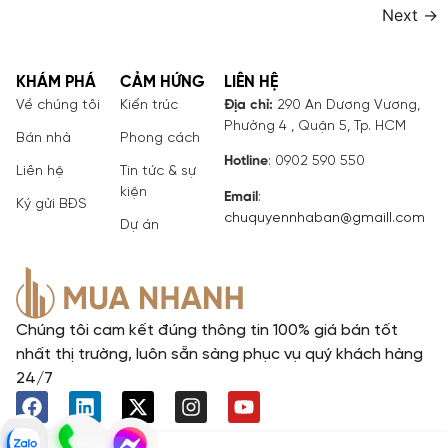
Next
→
KHÁM PHÁ
CẢM HỨNG
LIÊN HỆ
Về chúng tôi
Kiến trúc
Địa chỉ:
290 An Dương Vương,
Phường 4 , Quận 5, Tp. HCM
Bán nhà
Phong cách
Hotline
: 0902 590 550
Liên hệ
Tin tức & sự
kiện
Email
:
Ký gửi BĐS
chuquyennhaban@gmaill.com
Dự án
Chúng tôi cam kết đúng thông tin 100% giá bán tốt
nhất thị trường, luôn sẵn sàng phục vụ quý khách hàng
24/7