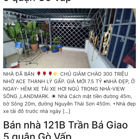
NHÀ ĐÃ BÁN
CHỦ GIẢM CHÀO 300 TRIỆU
NHỜ ACE THANH LÝ GẤP. GIÁ MỚI 7.5 TỶ
♦️
NHÀ ĐẸP, Ở
NGAY- HẺM XE TẢI XE HƠI NGỦ TRONG NHÀ-VIEW
SÔNG ,LANDMARK.
Nhà Cách mặt tiền đường 45m,
bờ Sông 20m, đường Nguyễn Thái Sơn 450m. +Nhà đẹp
xe tải đỗ trước nhà ngày […]
Bán nhà 121B Trần Bá Giao
5 quận Gò Vấp