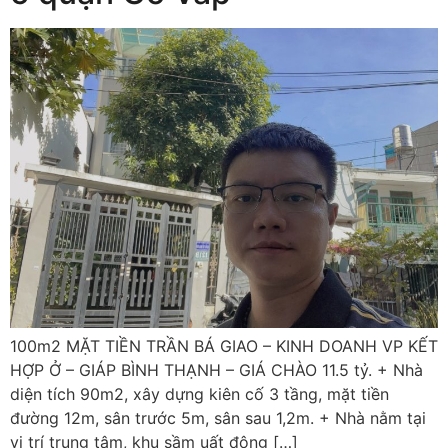
100m2 MẶT TIỀN TRẦN BÁ GIAO – KINH DOANH VP KẾT
HỢP Ở – GIÁP BÌNH THẠNH – GIÁ CHÀO 11.5 tỷ. + Nhà
diện tích 90m2, xây dựng kiên cố 3 tầng, mặt tiền
đường 12m, sân trước 5m, sân sau 1,2m. + Nhà nằm tại
vị trí trung tâm, khu sầm uất đông […]