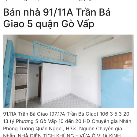
Bán nhà 91/11A Trần Bá
Giao 5 quận Gò Vấp
91.11A Trần Bá Giao (97.17A Trần Bá Giao) 106 3 5.3 20
13 tỷ Phường 5 Gò Vấp 10 đến 20 HĐ Chuyên gia Nhẫn
Phòng Tướng Quân Ngọc , H3%, Nguồn Chuyên gia
Nhẫn. NHÀ DIỆN TÍCH KHỦNG – VỪA Ở VỪA KINH