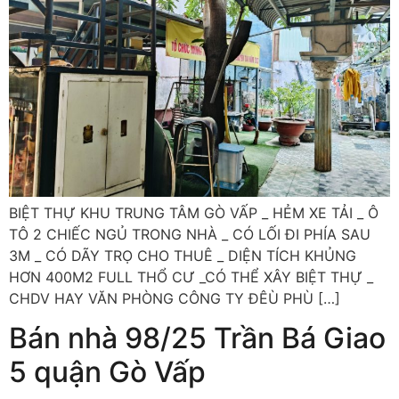
BIỆT THỰ KHU TRUNG TÂM GÒ VẤP _ HẺM XE TẢI _ Ô
TÔ 2 CHIẾC NGỦ TRONG NHÀ _ CÓ LỐI ĐI PHÍA SAU
3M _ CÓ DÃY TRỌ CHO THUÊ _ DIỆN TÍCH KHỦNG
HƠN 400M2 FULL THỔ CƯ _CÓ THỂ XÂY BIỆT THỰ _
CHDV HAY VĂN PHÒNG CÔNG TY ĐÊÙ PHÙ […]
Bán nhà 98/25 Trần Bá Giao
5 quận Gò Vấp