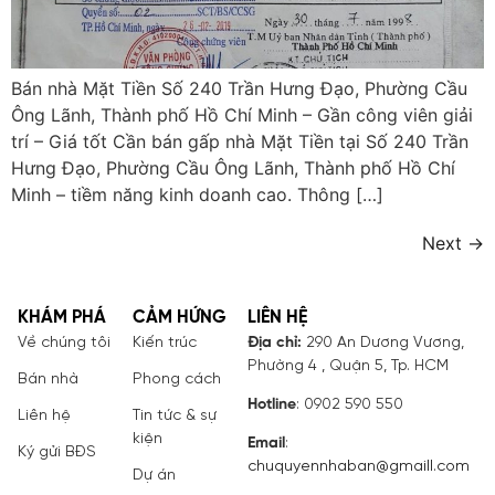
Bán nhà Mặt Tiền Số 240 Trần Hưng Đạo, Phường Cầu
Ông Lãnh, Thành phố Hồ Chí Minh – Gần công viên giải
trí – Giá tốt Cần bán gấp nhà Mặt Tiền tại Số 240 Trần
Hưng Đạo, Phường Cầu Ông Lãnh, Thành phố Hồ Chí
Minh – tiềm năng kinh doanh cao. Thông […]
Next
→
KHÁM PHÁ
CẢM HỨNG
LIÊN HỆ
Về chúng tôi
Kiến trúc
Địa chỉ:
290 An Dương Vương,
Phường 4 , Quận 5, Tp. HCM
Bán nhà
Phong cách
Hotline
: 0902 590 550
Liên hệ
Tin tức & sự
kiện
Email
:
Ký gửi BĐS
chuquyennhaban@gmaill.com
Dự án