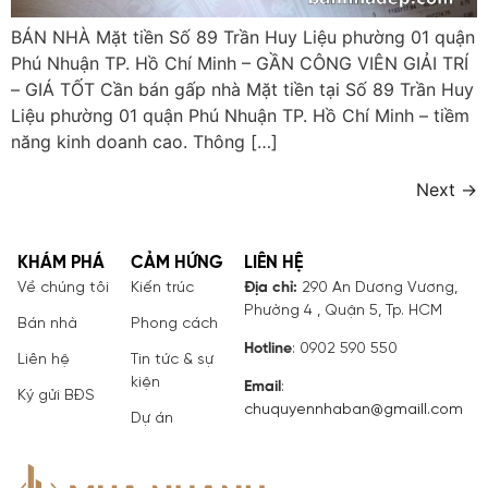
BÁN NHÀ Mặt tiền Số 89 Trần Huy Liệu phường 01 quận
Phú Nhuận TP. Hồ Chí Minh – GẦN CÔNG VIÊN GIẢI TRÍ
– GIÁ TỐT Cần bán gấp nhà Mặt tiền tại Số 89 Trần Huy
Liệu phường 01 quận Phú Nhuận TP. Hồ Chí Minh – tiềm
năng kinh doanh cao. Thông […]
Next
→
KHÁM PHÁ
CẢM HỨNG
LIÊN HỆ
Về chúng tôi
Kiến trúc
Địa chỉ:
290 An Dương Vương,
Phường 4 , Quận 5, Tp. HCM
Bán nhà
Phong cách
Hotline
: 0902 590 550
Liên hệ
Tin tức & sự
kiện
Email
:
Ký gửi BĐS
chuquyennhaban@gmaill.com
Dự án