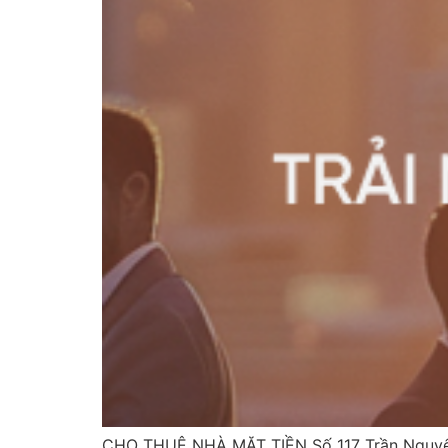
CHO THUÊ NHÀ MẶT TIỀN Số 117 Trần Nguyên