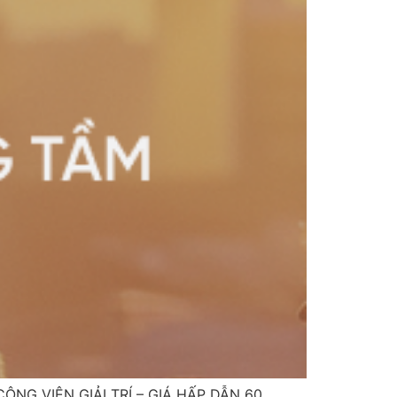
CÔNG VIÊN GIẢI TRÍ – GIÁ HẤP DẪN 60