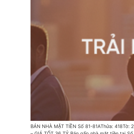
BÁN NHÀ MẶT TIỀN Số 81-81AThửa: 418Tờ: 
– GIÁ TỐT 36 TỶ Bán gấp nhà mặt tiền tại S