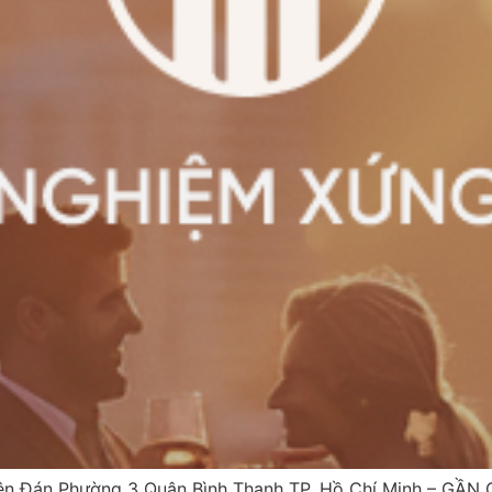
 Đán Phường 3 Quận Bình Thạnh TP. Hồ Chí Minh – GẦN 