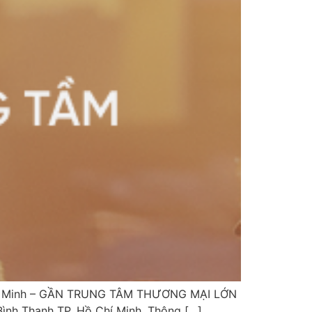
Chí Minh – GẦN TRUNG TÂM THƯƠNG MẠI LỚN
ình Thạnh TP. Hồ Chí Minh. Thông […]