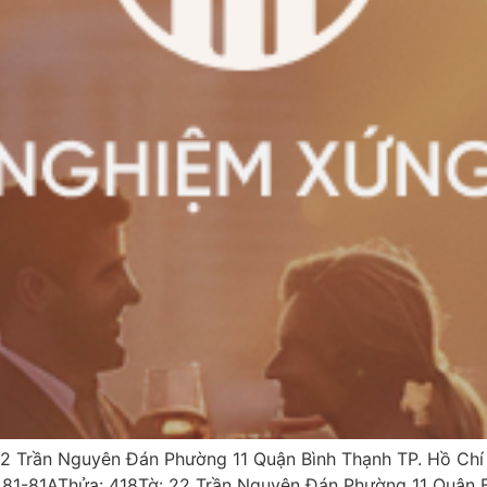
22 Trần Nguyên Đán Phường 11 Quận Bình Thạnh TP. Hồ 
ố 81-81AThửa: 418Tờ: 22 Trần Nguyên Đán Phường 11 Quận B