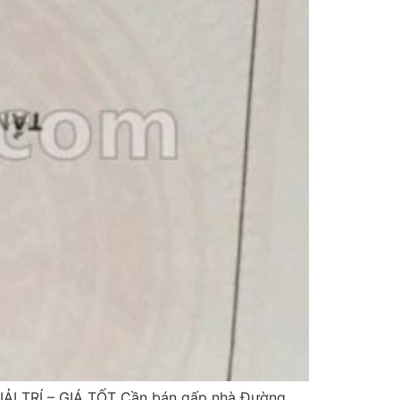
ẢI TRÍ – GIÁ TỐT Cần bán gấp nhà Đường