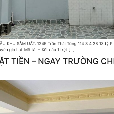
ẦU KHU SẦM UẤT. 124E Trần Thái Tông 114 3 4 28 13 tỷ P
ên gia Lai. Mô tả: + Kết cấu 1 trệt […]
MẶT TIỀN – NGAY TRƯỜNG CHI