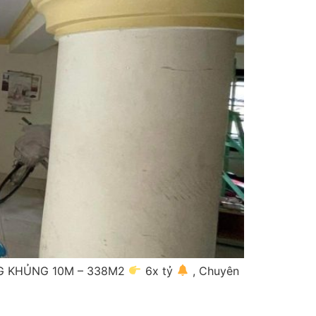
G KHỦNG 10M – 338M2
6x tỷ
, Chuyên