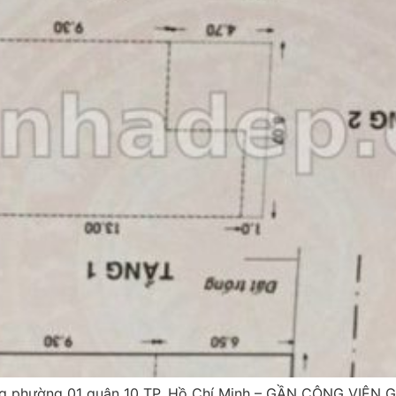
g phường 01 quận 10 TP. Hồ Chí Minh – GẦN CÔNG VIÊN GI