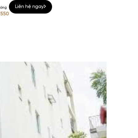
Liên hệ ngay
nóng
 550