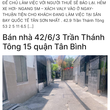
ĐỂ CHỦ LÀM VIỆC VỚI NGƯỜI THUÊ SẼ BÁO LẠI. HẺM
XE HƠI- NGANG 5M – XÁCH VALY VÀO Ở NGAY-
THUẬN TIỆN CHO KHÁCH ĐANG LÀM VIỆC TẠI SÂN
BAY QUỐC TẾ TÂN SƠN NHẤT . 42.9 Trần Thánh Tông
53 2 5 11 6.5 […]
Bán nhà 42/6/3 Trần Thánh
Tông 15 quận Tân Bình