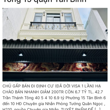
CHỦ GẤP BÁN ĐI ĐỊNH CƯ (ĐÃ DỜI VISA 1 LẦN) HẠ
CHÀO BÁN NHANH GIẢM 200TR CÒN 6.7 TỶ TL. 42.7
Trần Thánh Tông 40 5 4 10 6.9 tỷ Phường 15 Tân Bình 6
đến 10 HĐ Chuyên gia Nhẫn Phòng Tướng Quân Ngọc ,
H210, nguồn Chuyên gia Nhẫn. TUYỆT PHẨM ĐỂ […]