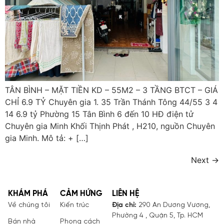
TÂN BÌNH – MẶT TIỀN KD – 55M2 – 3 TẦNG BTCT – GIÁ
CHỈ 6.9 TỶ Chuyên gia 1. 35 Trần Thánh Tông 44/55 3 4
14 6.9 tỷ Phường 15 Tân Bình 6 đến 10 HĐ điện tử
Chuyên gia Minh Khối Thịnh Phát , H210, nguồn Chuyên
gia Minh. Mô tả: + […]
Next
→
KHÁM PHÁ
CẢM HỨNG
LIÊN HỆ
Về chúng tôi
Kiến trúc
Địa chỉ:
290 An Dương Vương,
Phường 4 , Quận 5, Tp. HCM
Bán nhà
Phong cách