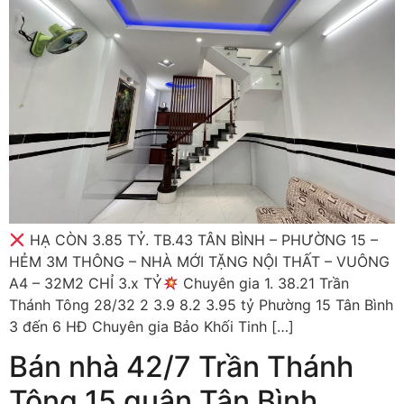
HẠ CÒN 3.85 TỶ. TB.43 TÂN BÌNH – PHƯỜNG 15 –
HẺM 3M THÔNG – NHÀ MỚI TẶNG NỘI THẤT – VUÔNG
A4 – 32M2 CHỈ 3.x TỶ
Chuyên gia 1. 38.21 Trần
Thánh Tông 28/32 2 3.9 8.2 3.95 tỷ Phường 15 Tân Bình
3 đến 6 HĐ Chuyên gia Bảo Khối Tinh […]
Bán nhà 42/7 Trần Thánh
Tông 15 quận Tân Bình