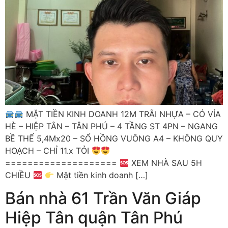
MẶT TIỀN KINH DOANH 12M TRÃI NHỰA – CÓ VỈA
HÈ – HIỆP TÂN – TÂN PHÚ – 4 TẦNG ST 4PN – NGANG
BỀ THẾ 5,4Mx20 – SỔ HỒNG VUÔNG A4 – KHÔNG QUY
HOẠCH – CHỈ 11.x TỎI
====================
XEM NHÀ SAU 5H
CHIỀU
Mặt tiền kinh doanh […]
Bán nhà 61 Trần Văn Giáp
Hiệp Tân quận Tân Phú