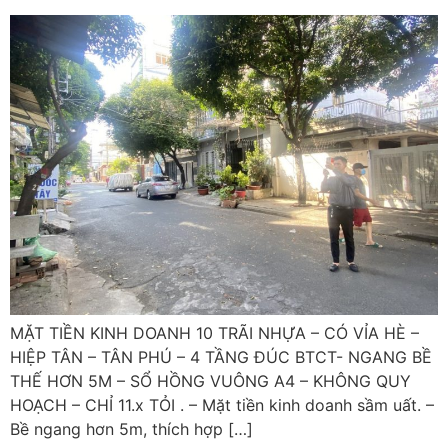
MẶT TIỀN KINH DOANH 10 TRÃI NHỰA – CÓ VỈA HÈ –
HIỆP TÂN – TÂN PHÚ – 4 TẦNG ĐÚC BTCT- NGANG BỀ
THẾ HƠN 5M – SỔ HỒNG VUÔNG A4 – KHÔNG QUY
HOẠCH – CHỈ 11.x TỎI . – Mặt tiền kinh doanh sầm uất. –
Bề ngang hơn 5m, thích hợp […]