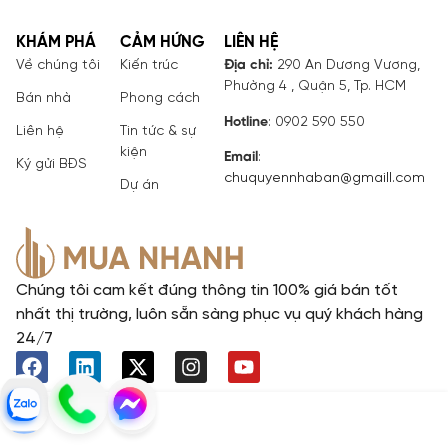
KHÁM PHÁ
CẢM HỨNG
LIÊN HỆ
Về chúng tôi
Kiến trúc
Địa chỉ:
290 An Dương Vương,
Phường 4 , Quận 5, Tp. HCM
Bán nhà
Phong cách
Hotline
: 0902 590 550
Liên hệ
Tin tức & sự
kiện
Email
:
Ký gửi BĐS
chuquyennhaban@gmaill.com
Dự án
Chúng tôi cam kết đúng thông tin 100% giá bán tốt
nhất thị trường, luôn sẵn sàng phục vụ quý khách hàng
24/7
© All Right Reserved. Development by P H I L O