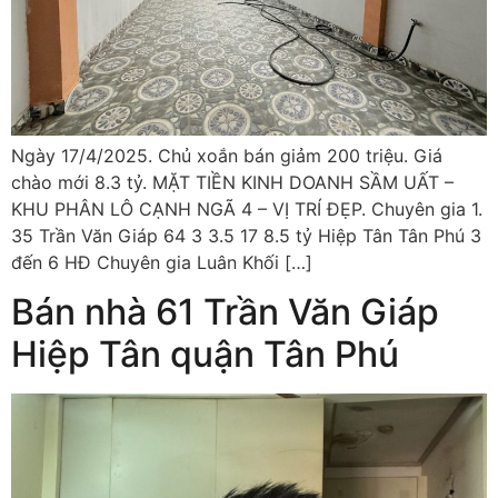
Ngày 17/4/2025. Chủ xoắn bán giảm 200 triệu. Giá
chào mới 8.3 tỷ. MẶT TIỀN KINH DOANH SẦM UẤT –
KHU PHÂN LÔ CẠNH NGÃ 4 – VỊ TRÍ ĐẸP. Chuyên gia 1.
35 Trần Văn Giáp 64 3 3.5 17 8.5 tỷ Hiệp Tân Tân Phú 3
đến 6 HĐ Chuyên gia Luân Khối […]
Bán nhà 61 Trần Văn Giáp
Hiệp Tân quận Tân Phú