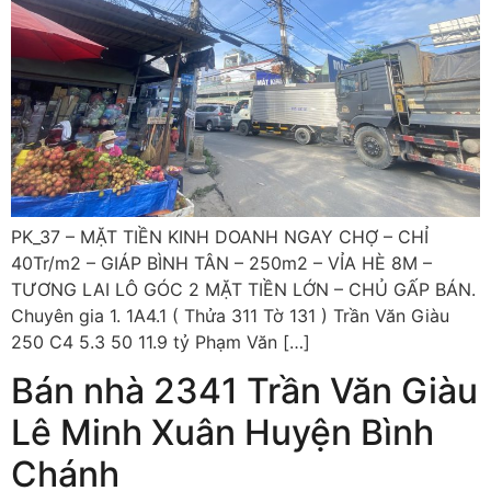
PK_37 – MẶT TIỀN KINH DOANH NGAY CHỢ – CHỈ
40Tr/m2 – GIÁP BÌNH TÂN – 250m2 – VỈA HÈ 8M –
TƯƠNG LAI LÔ GÓC 2 MẶT TIỀN LỚN – CHỦ GẤP BÁN.
Chuyên gia 1. 1A4.1 ( Thửa 311 Tờ 131 ) Trần Văn Giàu
250 C4 5.3 50 11.9 tỷ Phạm Văn […]
Bán nhà 2341 Trần Văn Giàu
Lê Minh Xuân Huyện Bình
Chánh