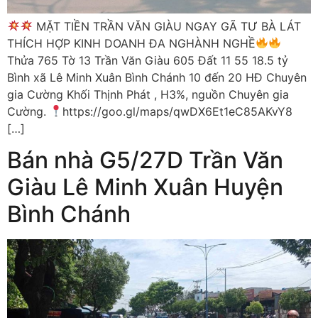
MẶT TIỀN TRẦN VĂN GIÀU NGAY GÃ TƯ BÀ LÁT
THÍCH HỢP KINH DOANH ĐA NGHÀNH NGHỀ
Thửa 765 Tờ 13 Trần Văn Giàu 605 Đất 11 55 18.5 tỷ
Bình xã Lê Minh Xuân Bình Chánh 10 đến 20 HĐ Chuyên
gia Cường Khối Thịnh Phát , H3%, nguồn Chuyên gia
Cường.
https://goo.gl/maps/qwDX6Et1eC85AKvY8
[…]
Bán nhà G5/27D Trần Văn
Giàu Lê Minh Xuân Huyện
Bình Chánh