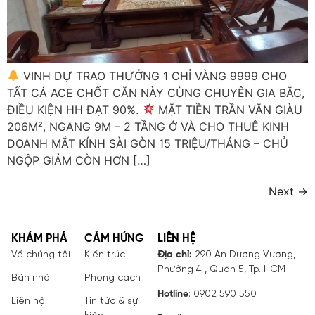
VINH DỰ TRAO THƯỞNG 1 CHỈ VÀNG 9999 CHO
TẤT CẢ ACE CHỐT CĂN NÀY CÙNG CHUYÊN GIA BẮC,
ĐIỀU KIỆN HH ĐẠT 90%.
MẶT TIỀN TRẦN VĂN GIÀU
206M², NGANG 9M – 2 TẦNG Ở VÀ CHO THUÊ KINH
DOANH MẮT KÍNH SÀI GÒN 15 TRIỆU/THÁNG – CHỦ
NGỘP GIẢM CÒN HƠN […]
Next
→
KHÁM PHÁ
CẢM HỨNG
LIÊN HỆ
Về chúng tôi
Kiến trúc
Địa chỉ:
290 An Dương Vương,
Phường 4 , Quận 5, Tp. HCM
Bán nhà
Phong cách
Hotline
: 0902 590 550
Liên hệ
Tin tức & sự