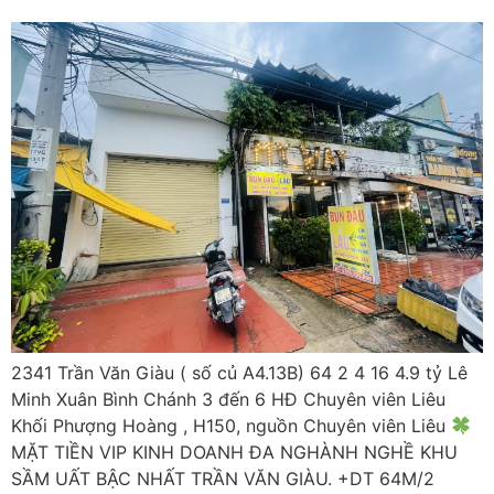
2341 Trần Văn Giàu ( số củ A4.13B) 64 2 4 16 4.9 tỷ Lê
Minh Xuân Bình Chánh 3 đến 6 HĐ Chuyên viên Liêu
Khối Phượng Hoàng , H150, nguồn Chuyên viên Liêu
MẶT TIỀN VIP KINH DOANH ĐA NGHÀNH NGHỀ KHU
SẦM UẤT BẬC NHẤT TRẦN VĂN GIÀU. +DT 64M/2