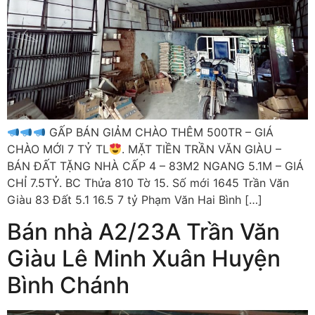
GẤP BÁN GIẢM CHÀO THÊM 500TR – GIÁ
CHÀO MỚI 7 TỶ TL
. MẶT TIỀN TRẦN VĂN GIÀU –
BÁN ĐẤT TẶNG NHÀ CẤP 4 – 83M2 NGANG 5.1M – GIÁ
CHỈ 7.5TỶ. BC Thửa 810 Tờ 15. Số mới 1645 Trần Văn
Giàu 83 Đất 5.1 16.5 7 tỷ Phạm Văn Hai Bình […]
Bán nhà A2/23A Trần Văn
Giàu Lê Minh Xuân Huyện
Bình Chánh