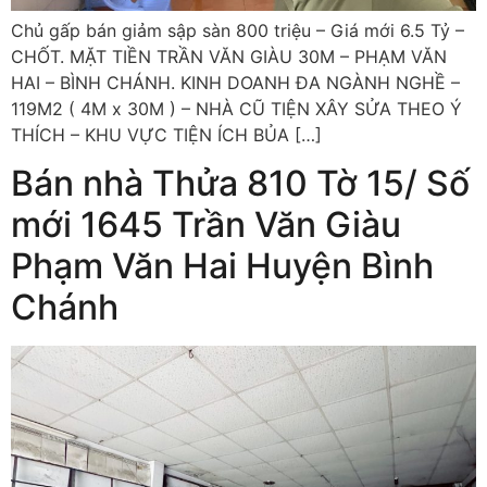
Chủ gấp bán giảm sập sàn 800 triệu – Giá mới 6.5 Tỷ –
CHỐT. MẶT TIỀN TRẦN VĂN GIÀU 30M – PHẠM VĂN
HAI – BÌNH CHÁNH. KINH DOANH ĐA NGÀNH NGHỀ –
119M2 ( 4M x 30M ) – NHÀ CŨ TIỆN XÂY SỬA THEO Ý
THÍCH – KHU VỰC TIỆN ÍCH BỦA […]
Bán nhà Thửa 810 Tờ 15/ Số
mới 1645 Trần Văn Giàu
Phạm Văn Hai Huyện Bình
Chánh