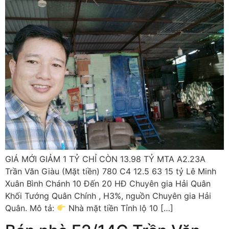
GIÁ MỚI GIẢM 1 TỶ CHỈ CÒN 13.98 TỶ MTA A2.23A
Trần Văn Giàu (Mặt tiền) 780 C4 12.5 63 15 tỷ Lê Minh
Xuân Bình Chánh 10 Đến 20 HĐ Chuyên gia Hải Quân
Khối Tướng Quân Chính , H3%, nguồn Chuyên gia Hải
Quân. Mô tả:
Nhà mặt tiền Tỉnh lộ 10 […]