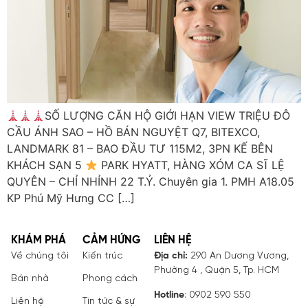
SỐ LƯỢNG CĂN HỘ GIỚI HẠN VIEW TRIỆU ĐÔ
CẦU ÁNH SAO – HỒ BÁN NGUYỆT Q7, BITEXCO,
LANDMARK 81 – BAO ĐẦU TƯ 115M2, 3PN KẾ BÊN
KHÁCH SẠN 5
PARK HYATT, HÀNG XÓM CA SĨ LỆ
QUYÊN – CHỈ NHỈNH 22 T.Ỷ. Chuyên gia 1. PMH A18.05
KP Phú Mỹ Hưng CC […]
KHÁM PHÁ
CẢM HỨNG
LIÊN HỆ
Về chúng tôi
Kiến trúc
Địa chỉ:
290 An Dương Vương,
Phường 4 , Quận 5, Tp. HCM
Bán nhà
Phong cách
Hotline
: 0902 590 550
Liên hệ
Tin tức & sự